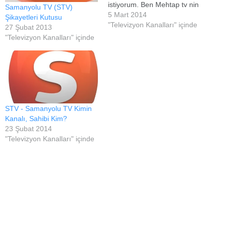
istiyorum. Ben Mehtap tv nin
Samanyolu TV (STV)
yayınları devamlı takip
5 Mart 2014
Şikayetleri Kutusu
ediyorum ve çok
"Televizyon Kanalları" içinde
27 Şubat 2013
beyeniyorum. Ancak
"Televizyon Kanalları" içinde
samanyolundaki diziler
hakkında aynı şeyleri
düşünmüyorum. Sürekli
yalan, entrikalar,
şiddet,insanların gözünü
kırpmadan birilerini
öldürmesi bence sizin
STV - Samanyolu TV Kimin
dünyada yaymaya
Kanalı, Sahibi Kim?
çalıştığınız sevgi,hoşgörü
23 Şubat 2014
ve…
"Televizyon Kanalları" içinde