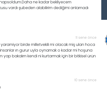
e hapsoldum.Daha ne kadar bekliyecem
ykusu vardı şubeden alabilirim dediğimi anlamadı
11 sene önce
yaramiyor birde milletvekili mi olacak miş ulan hoca
r insanlar ın gurur uyla oynamak o kadar mi hoşuna
ım yap bakalım kendi ni kurtarmak için bir bitkisel ürün
10 sene önce
m