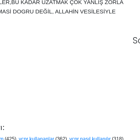
LER,BU KADAR UZATMAK ÇOK YANLİŞ ZORLA
İLMASİ DOGRU DEĞİL, ALLAHİN VESİLESİYLE
S
ı:
um
(425),
vcpr kullananlar
(362),
vcpr nasıl kullanılır
(318),