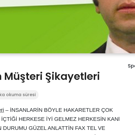
Sp
Müşteri Şikayetleri
ika okuma süresi
ri
– İNSANLARİN BÖYLE HAKARETLER ÇOK
İÇTİĞİ HERKESE İYİ GELMEZ HERKESİN KANl
N DURUMU GÜZEL ANLATTİN FAX TEL VE