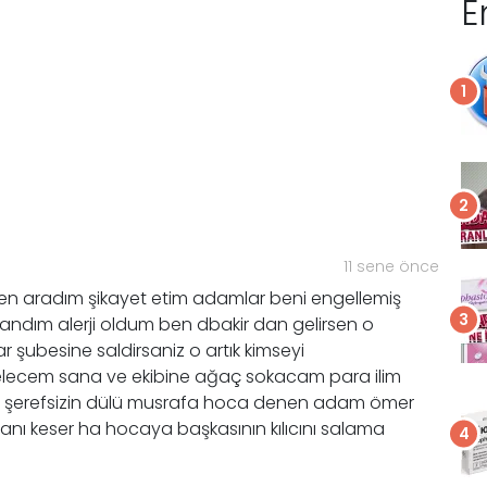
E
11 sene önce
 aradım şikayet etim adamlar beni engellemiş
landım alerji oldum ben dbakir dan gelirsen o
r şubesine saldirsaniz o artık kimseyi
elecem sana ve ekibine ağaç sokacam para ilim
m şerefsizin dülü musrafa hoca denen adam ömer
afanı keser ha hocaya başkasının kılıcını salama