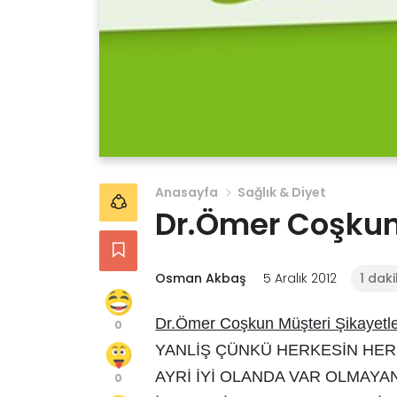
Anasayfa
Sağlık & Diyet
Dr.Ömer Coşkun 
Osman Akbaş
5 Aralık 2012
1 dak
Dr.Ömer Coşkun Müşteri Şikayetle
0
YANLİŞ ÇÜNKÜ HERKESİN HER 
AYRİ İYİ OLANDA VAR OLMAYA
0