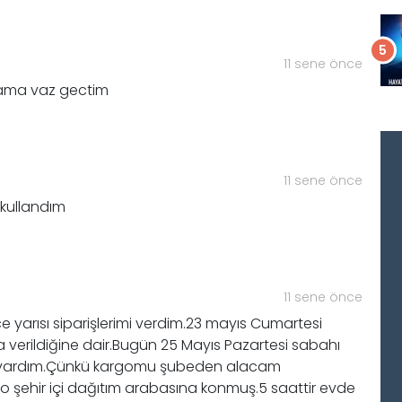
11 sene önce
 ama vaz gectim
11 sene önce
 kullandım
11 sene önce
yarısı siparişlerimi verdim.23 mayıs Cumartesi
a verildiğine dair.Bugün 25 Mayıs Pazartesi sabahı
e vardım.Çünkü kargomu şubeden alacam
 şehir içi dağıtım arabasına konmuş.5 saattir evde