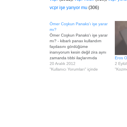
vcpr işe yarıyor mu
(306)
Ömer Coşkun Panaks'ı işe yarar
mı?
Ömer Coşkun Panaks'ı işe yarar
mı? - kibarlı panax kullandım
faydasını gördüğüme
inanıyorum kesin değil zira aynı
Eros O
zamanda tıbbi ilaçlarımıda
2 Eylü
kullanıyordum pahalı olduğu için
20 Aralık 2012
"Kozme
ömer coşkunun panaksını sipariş
"Kullanıcı Yorumları" içinde
vereceğim inşallah oda güzeldir.
Ömer coşkun şikayetleri başlığı
varmış. Beğenenler de var
beğenmeyenler de. Bence güzell
:)