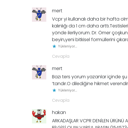
mert
Vcpr yi kullanalı daha bir hafta 
kalınlığı da 1 cm daha arttı.Test
yönde ilerliyorum. Dr. Ömer çoşkun
beyin,yeni bitkisel formüllerini çı
Yükleniyor...
Cevapla
mert
Bazı ters yorum yazanlar içinde şu 
‘tandır.O dilediğine hikmet verendi
Yükleniyor...
Cevapla
hakan
ARKADAŞLAR VCPR DENİLEN ÜRÜNÜ ALD
BİLGİSİ OLAN VARSA ARASIN 05457