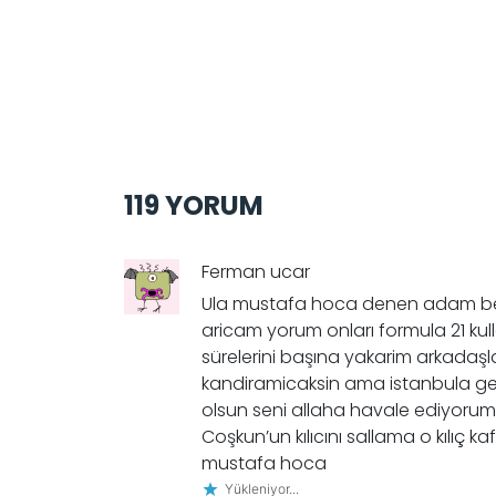
119 YORUM
Ferman ucar
Ula mustafa hoca denen adam ben
aricam yorum onları formula 21 kul
sürelerini başına yakarim arkadaşla
kandiramicaksin ama istanbula g
olsun seni allaha havale ediyoru
Coşkun’un kılıcını sallama o kılıç k
mustafa hoca
Yükleniyor...