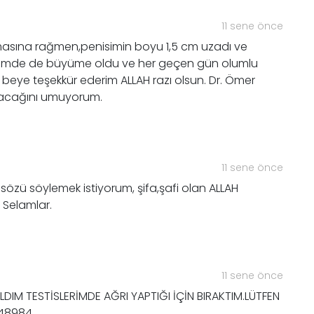
11 sene önce
olmasına rağmen,penisimin boyu 1,5 cm uzadı ve
islerimde de büyüme oldu ve her geçen gün olumlu
 beye teşekkür ederim ALLAH razı olsun. Dr. Ömer
karacağını umuyorum.
11 sene önce
sözü söylemek istiyorum, şifa,şafi olan ALLAH
r Selamlar.
11 sene önce
IM TESTİSLERİMDE AĞRI YAPTIĞI İÇİN BIRAKTIM.LÜTFEN
348984