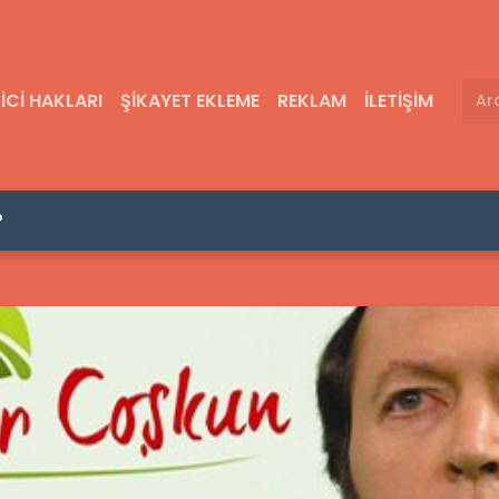
ICI HAKLARI
ŞIKAYET EKLEME
REKLAM
İLETIŞIM
ı(Kaç TL, Ram Özellikleri)