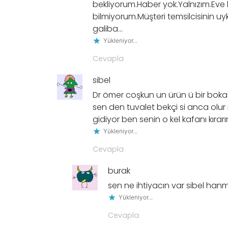
bekliyorum.Haber yok.Yalnızım.Ev
bilmiyorum.Müşteri temsilcisinin u
galiba…
Yükleniyor...
Cevapla
sibel
Dr ömer coşkun un ürün ü bir boka 
sen den tuvalet bekçi si anca olu
gidiyor ben senin o kel kafanı kırar
Yükleniyor...
Cevapla
burak
sen ne ihtiyacın var sibel han
Yükleniyor...
Cevapla