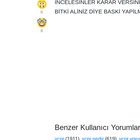
İNCELESİNLER KARAR VERSİN
BİTKİ ALİNİZ DİYE BASKİ YAP
0
0
Benzer Kullanıcı Yorumlar
vcpr
(1911),
vcpr nedir
(619),
vcpr yor