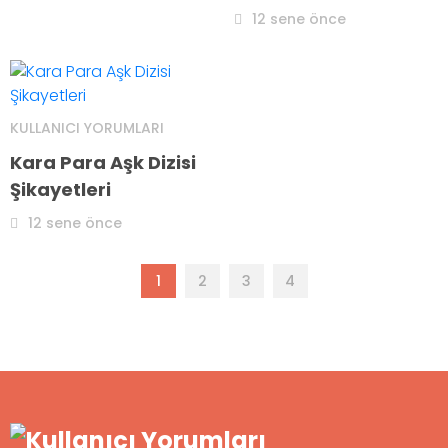
12 sene önce
KULLANICI YORUMLARI
Kara Para Aşk Dizisi
Şikayetleri
12 sene önce
1
2
3
4