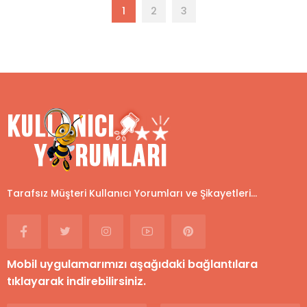
1
2
3
Tarafsız Müşteri Kullanıcı Yorumları ve Şikayetleri...
Mobil uygulamarımızı aşağıdaki bağlantılara
tıklayarak indirebilirsiniz.