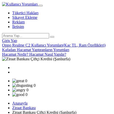
Tüketici Hakları
Şikayet Ekleme
Reklam
İletişim
Giriş Yap
Oppo Realme C2 Kullanıcı Yorumları(Kaç TL, Ram Özellikleri)
Kafadan Hacamat Yaptıranların Yorumları
Hacamat Nedir? Hacamat Nasıl Yapılır?
0
0
0
0
Anasayfa
Ziraat Bankası
Ziraat Bankası Çiftçi Kredisi (Şanlıurfa)