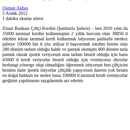
Osman Akbaş
5 Aralık 2012
1 dakika okuma süresi
Ziraat Bankası Çiftçi Kredisi (Şanlıurfa Şubesi) – ben 2010 yılın da
35000 tarımsal kredisi kullanmıştım 2 yıllık borcum olan 38850 tl
ödedim tekrar tarımsal kredi kullanmak istiyorum şanlıurfa merkez
şubeye 100000 bin tl yüz milyar tl başvurmak istedim benim olan
280 dönüm tarlam olduğu halde ve pamuk ekmişim 400 dönüm tarla
pamuk olarak ipotek veriyorum ama tarlam hisseli olduğu için bana
45000 tl kredi veriyorlar hisseli olduğu için vermiyoruz diyorlar
herhangi yönerge olup olmadığını öğrenmek istiyorum ben çiftçiyim
benden daire ipotek istiyorlar çiftçilik yapıyorum dairem yok benim
en doğal hakkım ise neden bana 100000 tl tarımsal kredi vermiyorlar
gerğinin yapılmasını saygılarımla arz ederim