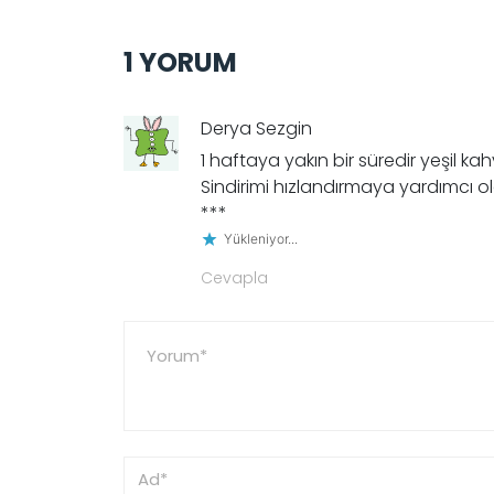
1 YORUM
Derya Sezgin
1 haftaya yakın bir süredir yeşil k
Sindirimi hızlandırmaya yardımcı o
***
Yükleniyor...
Cevapla