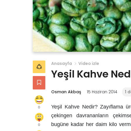
Anasayfa
Video izle
Yeşil Kahve Nedi
Osman Akbaş
15 Haziran 2014
1 
Yeşil Kahve Nedir? Zayıflama ürü
0
çekingen davrananların çekimse
bugüne kadar her daim kilo vermek
0