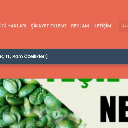
ICI HAKLARI
ŞIKAYET EKLEME
REKLAM
İLETIŞIM
at Yaptıranların Yorumları