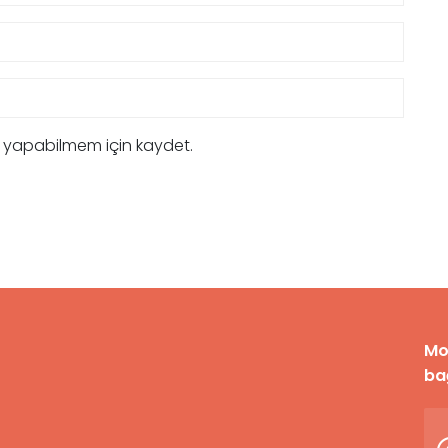
m yapabilmem için kaydet.
Mo
bağ