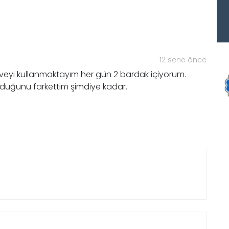
12 sene önce
ahveyi kullanmaktayım her gün 2 bardak içiyorum.
lduğunu farkettim şimdiye kadar.