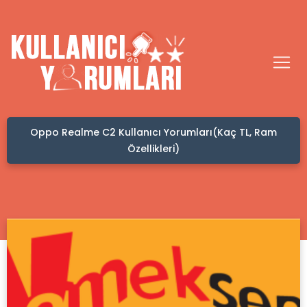
Oppo Realme C2 Kullanıcı Yorumları(Kaç TL, Ram
Özellikleri)