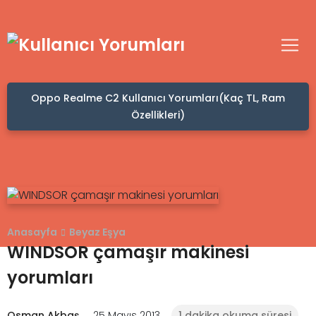
Oppo Realme C2 Kullanıcı Yorumları(Kaç TL, Ram
Özellikleri)
Anasayfa
Beyaz Eşya
WINDSOR çamaşır makinesi
yorumları
Osman Akbaş
25 Mayıs 2013
1 dakika okuma süresi