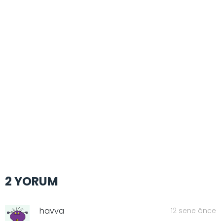
2 YORUM
havva
12 sene önce