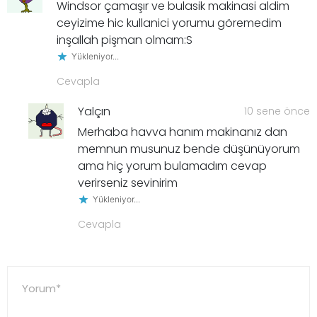
Windsor çamaşır ve bulasik makinasi aldim
ceyizime hic kullanici yorumu göremedim
inşallah pişman olmam:S
Yükleniyor...
Cevapla
Yalçın
10 sene önce
Merhaba havva hanım makinanız dan
memnun musunuz bende düşünüyorum
ama hiç yorum bulamadım cevap
verirseniz sevinirim
Yükleniyor...
Cevapla