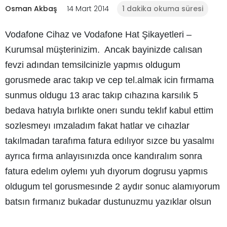
Osman Akbaş
14 Mart 2014
1 dakika okuma süresi
Vodafone Cihaz ve Vodafone Hat Şikayetleri –
Kurumsal müşterinizim. Ancak bayinizde calısan
fevzi adından temsilcinizle yapmıs oldugum
gorusmede arac takıp ve cep tel.almak icin fırmama
sunmus oldugu 13 arac takıp cıhazına karsılık 5
bedava hatıyla bırlıkte onerı sundu teklıf kabul ettim
sozlesmeyı ımzaladım fakat hatlar ve cıhazlar
takılmadan tarafıma fatura edılıyor sızce bu yasalmı
ayrıca fırma anlayısınızda once kandıralım sonra
fatura edelım oylemı yuh dıyorum dogrusu yapmıs
oldugum tel gorusmesınde 2 aydır sonuc alamıyorum
batsın fırmanız bukadar dustunuzmu yazıklar olsun