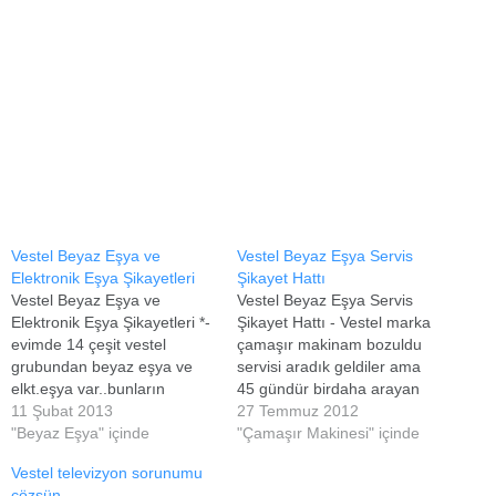
Vestel Beyaz Eşya ve
Vestel Beyaz Eşya Servis
Elektronik Eşya Şikayetleri
Şikayet Hattı
Vestel Beyaz Eşya ve
Vestel Beyaz Eşya Servis
Elektronik Eşya Şikayetleri *-
Şikayet Hattı - Vestel marka
evimde 14 çeşit vestel
çamaşır makinam bozuldu
grubundan beyaz eşya ve
servisi aradık geldiler ama
elkt.eşya var..bunların
45 gündür birdaha arayan
hepsini 1-2 yıl içinde
11 Şubat 2013
soran olmadı biz
27 Temmuz 2012
VESTELE güvenerek aldım
"Beyaz Eşya" içinde
aradığımızda dalga
"Çamaşır Makinesi" içinde
ama hepsi kalitesiz dandik
geçiyorlar ilgilenen olmuyor
Vestel televizyon sorunumu
eşyalar..servisleride aynı
müşteri hizmetlerini aradık
çözsün