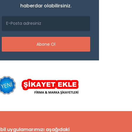
haberdar olabilirsiniz.
Abone Ol
bil uygulamarımızı aşağıdaki