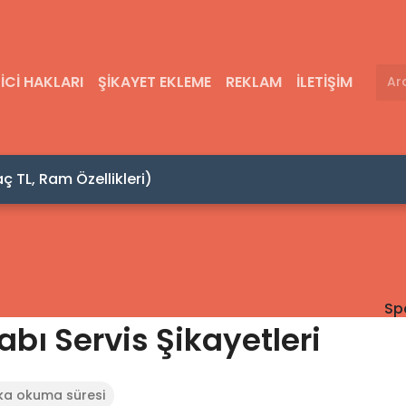
ICI HAKLARI
ŞIKAYET EKLEME
REKLAM
İLETIŞIM
 TL, Ram Özellikleri)
Sp
bı Servis Şikayetleri
ika okuma süresi