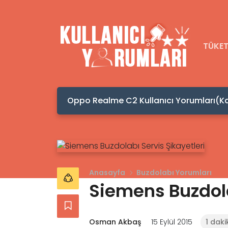
TÜKET
Oppo Realme C2 Kullanıcı Yorumları(Kaç
Anasayfa
Buzdolabı Yorumları
Siemens Buzdola
Osman Akbaş
15 Eylül 2015
1 dak