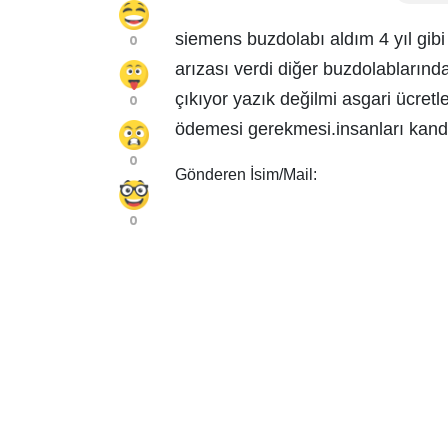
siemens buzdolabı aldım 4 yıl gi
0
arızası verdi diğer buzdolabların
çıkıyor yazık değilmi asgari ücretl
0
ödemesi gerekmesi.insanları kand
0
Gönderen İsim/Mail:
0