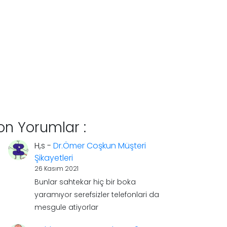
on Yorumlar :
H,s
-
Dr.Ömer Coşkun Müşteri
Şikayetleri
26 Kasım 2021
Bunlar sahtekar hiç bir boka
yaramıyor serefsizler telefonlari da
mesgule atiyorlar