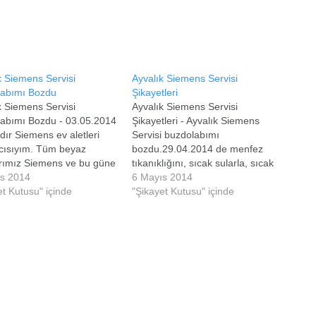
k Siemens Servisi
Ayvalık Siemens Servisi
labımı Bozdu
Şikayetleri
k Siemens Servisi
Ayvalık Siemens Servisi
abımı Bozdu - 03.05.2014
Şikayetleri - Ayvalık Siemens
ldır Siemens ev aletleri
Servisi buzdolabımı
ıcısıyım. Tüm beyaz
bozdu.29.04.2014 de menfez
rımız Siemens ve bu güne
tıkanıklığını, sıcak sularla, sıcak
çok memnunuz ve hiç
ıs 2014
fön makinesiyle karlarını
6 Mayıs 2014
yaşamadık.Ancak 5 yıllık
et Kutusu" içinde
eriterek, tamir ettik, diyerek okey
"Şikayet Kutusu" içinde
abımız Siemens
verdikleri buzdolabım onlar
VO3NE Modeli no frost
gittikten 2 saat sonra tamamen
abımızın no frost bölümü
iptal oldu.Ertesi gün başka ekip
el çalışırken, alt bölümü
gelerek kartının ve motorunun
amaya başladı. Balıkesir-
çalışmadığını söyleyerek 800
 Yetkili Servisini aradık.…
küsür TL ücret talep ettiler.
Murat…