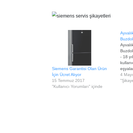
Ayvalı
Buzdo
Ayvalı
Buzdol
- 18 yı
kullan
Siemens Garantisi Olan Ürün
eşyala
İçin Ücret Alıyor
kadar 
4 May
15 Temmuz 2017
sorun 
"Şikay
"Kullanıcı Yorumları" içinde
budol
KD3ON
buzdol
mükemm
sogutm
Ayvalık