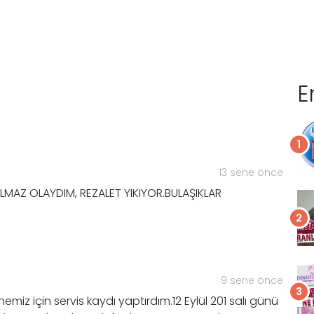
E
13 sene önce
LMAZ OLAYDIM, REZALET YIKIYOR.BULAŞIKLAR
9 sene önce
emiz için servis kaydı yaptırdım.12 Eylül 201 salı günü