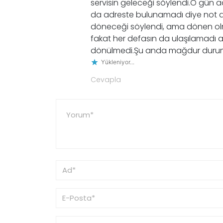
servisin geleceği söylendi.O gün 
da adreste bulunamadı diye not 
döneceği söylendi, ama dönen olm
fakat her defasın da ulaşılamadı a
dönülmedi.Şu anda mağdur duru
Yükleniyor...
Cevapla