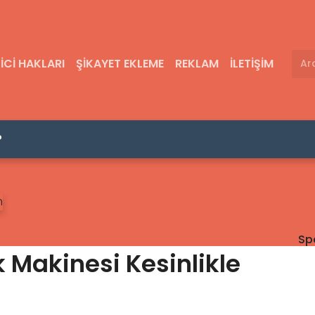
ICI HAKLARI
ŞIKAYET EKLEME
REKLAM
İLETIŞIM
?
Sp
 Makinesi Kesinlikle