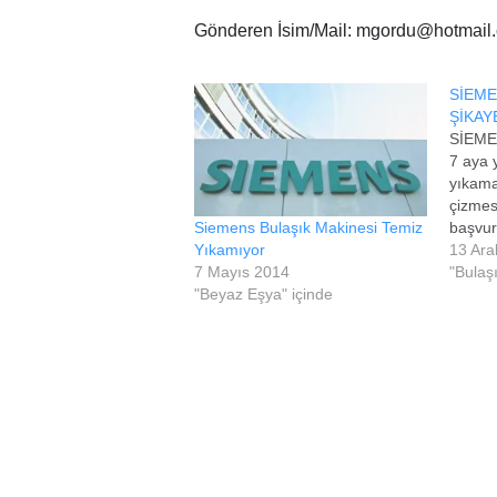
Gönderen İsim/Mail: mgordu@hotmail
SİEME
ŞİKAY
SİEME
7 aya 
yıkama
çizmes
Siemens Bulaşık Makinesi Temiz
başvur
Yıkamıyor
değişm
13 Ara
7 Mayıs 2014
kart d
"Bulaş
"Beyaz Eşya" içinde
yapıp 
sonra 
söyledi
sulard
markal
gerekt
dened