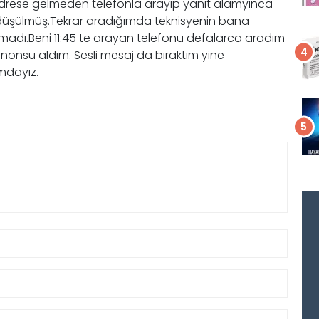
adrese gelmeden telefonla arayıp yanıt alamyınca
düşülmüş.Tekrar aradığımda teknisyenin bana
adı.Beni 11:45 te arayan telefonu defalarca aradım
nonsu aldım. Sesli mesaj da bıraktım yine
mdayız.