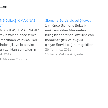
.com
NS BULAŞIK MAKİNASI
Siemens Servis Ücreti Şikayeti
ET
1 yıl önce Siemens Bulaşık
NS BULAŞIK MAKİNAMIZ
makinesi aldım.Makineden
yakın zaman önce temiz
bulaşıklar deterjanı özellikle cam
masından ve bulaşıkları
bardaklar çizik ve buğulu
inden şikayetle servise
çıkıyor.Servisi çağırdım geldiler
u yaptıktan sonra kartın
filtrelerini pervanelerini
25 Temmuz 2015
esi gerektiğini söylediler
lık 2012
temizlememizi
"Bulaşık Makinesi" içinde
eğiştidikten ve bakımını
ık Makinesi" içinde
söylediler.Servisde makine
parasını aldıktan 2ay
temizleyici olduğunu
sorunun geçmediğini
söylediler.Hepsini gerek
k tekrar geldiler ve
olmadığına inanmama rağmen
a sorun olduğunu bazı
yaptım.Ama şikayetlerim devam
arın kullanılması
ediyor.Makine daha 1 yıllık
iğini söylediler onuda 2 ay
makine tekrar servisi
ik yine…
çağırdığımda garantili ürüne
servis ücretini kabul edersem
geleceklerini söylediler.Ben hiç…