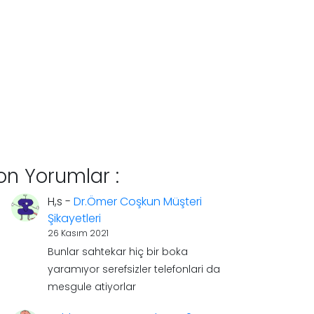
on Yorumlar :
H,s
-
Dr.Ömer Coşkun Müşteri
Şikayetleri
26 Kasım 2021
Bunlar sahtekar hiç bir boka
yaramıyor serefsizler telefonlari da
mesgule atiyorlar