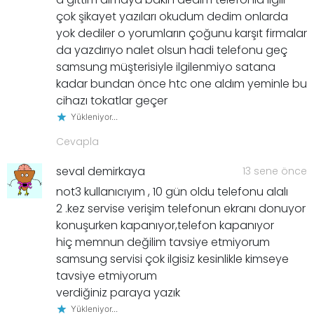
çok şikayet yazıları okudum dedim onlarda
yok dediler o yorumların çoğunu karşıt firmalar
da yazdırıyo nalet olsun hadi telefonu geç
samsung müşterisiyle ilgilenmiyo satana
kadar bundan önce htc one aldım yeminle bu
cihazı tokatlar geçer
Yükleniyor...
Cevapla
seval demirkaya
13 sene önce
not3 kullanıcıyım , 10 gün oldu telefonu alalı
2 .kez servise verişim telefonun ekranı donuyor
konuşurken kapanıyor,telefon kapanıyor
hiç memnun değilim tavsiye etmiyorum
samsung servisi çok ilgisiz kesinlikle kimseye
tavsiye etmiyorum
verdiğiniz paraya yazık
Yükleniyor...