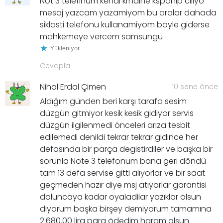
Not 3 telefinum kendi krndine kspanip ciliyo
mesaj yazcam yazamiyom bu aralar dahada
siklasti telefonu kullanamiyom boyle giderse
mahkemeye vercem samsungu
Yükleniyor...
Cevapla
Nihal Erdal Çimen
10 sene önce
Aldığım günden beri karşı tarafa sesim
düzgün gitmiyor kesik kesik gidiyor servis
düzgün ilgilenmedi önceleri arıza tesbit
edilemedi denildi tekrar tekrar gidince her
defasında bir parça degistirdiler ve başka bir
sorunla Note 3 telefonum bana geri döndü
tam 13 defa servise gitti alıyorlar ve bir saat
geçmeden hazır diye msj atıyorlar garantisi
doluncaya kadar oyaladilar yazıklar olsun
diyorum başka birşey demiyorum tamamına
2.680.00 lira para ödedim haram olsun