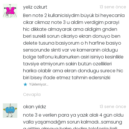
yeliz ozkurt
13 sene önce
Ben note 2 kullanicisiydim büyük bi heyecanla
cikar cikmaz note 3 u aldim verdigim parayi
hic dikkate almayarak ama aldigim gnden
beri surekli sorun cikariyo ekran donuyo ben
delete tusuna basiyorum o h harfine basiyo
sensorunde sknti var ve kameranin oldugu
bolge telfonu kullanurken asiri isiniyo kesinlikle
tavsiye etmiyorum sakin bütün ozellikleri
harika olablir ama ekran dondugu surece hic
biri bisey ifade etmez tahmin edersnizki
Yükleniyor...
Cevapla
okan yıldız
13 sene önce
note 3 e verilen para ya yazık alalı 4 gün oldu
valla yaşamadığım sorun kalmadı…samsung
a gittim almaya bakın dedim telefonla ilgili