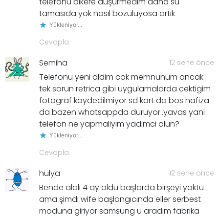
telefonu bikere düşürmedim daha su
tamasıda yok nasıl bozuluyosa artık
Yükleniyor...
Cevapla
Semiha
12 sene önce
Telefonu yeni aldim cok memnunum ancak
tek sorun retrica gibi uygulamalarda cektigim
fotograf kaydedilmiyor sd kart da bos hafiza
da bazen whatsappda duruyor..yavas yani
telefon ne yapmaliyim yadimci olun?
Yükleniyor...
Cevapla
hülya
12 sene önce
Bende alalı 4 ay oldu başlarda birşeyi yoktu
ama şimdi wife başlangıcında eller serbest
moduna giriyor samsung u aradım fabrika