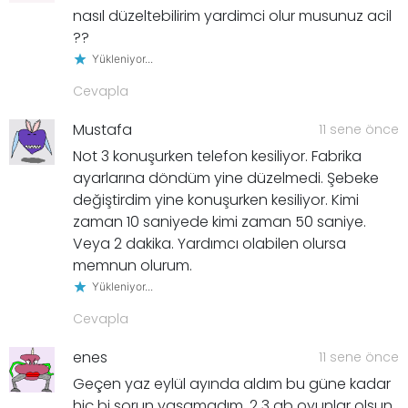
nasıl düzeltebilirim yardimci olur musunuz acil
??
Yükleniyor...
Cevapla
Mustafa
11 sene önce
Not 3 konuşurken telefon kesiliyor. Fabrika
ayarlarına döndüm yine düzelmedi. Şebeke
değiştirdim yine konuşurken kesiliyor. Kimi
zaman 10 saniyede kimi zaman 50 saniye.
Veya 2 dakika. Yardımcı olabilen olursa
memnun olurum.
Yükleniyor...
Cevapla
enes
11 sene önce
Geçen yaz eylül ayında aldım bu güne kadar
hiç bi sorun yaşamadım ,2 3 gb oyunlar olsun