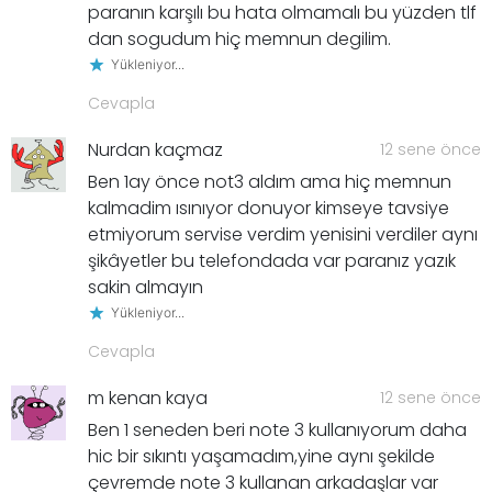
paranın karşılı bu hata olmamalı bu yüzden tlf
dan sogudum hiç memnun degilim.
Yükleniyor...
Cevapla
Nurdan kaçmaz
12 sene önce
Ben 1ay önce not3 aldım ama hiç memnun
kalmadim ısınıyor donuyor kimseye tavsiye
etmiyorum servise verdim yenisini verdiler aynı
şikâyetler bu telefondada var paranız yazık
sakin almayın
Yükleniyor...
Cevapla
m kenan kaya
12 sene önce
Ben 1 seneden beri note 3 kullanıyorum daha
hic bir sıkıntı yaşamadım,yine aynı şekilde
çevremde note 3 kullanan arkadaşlar var