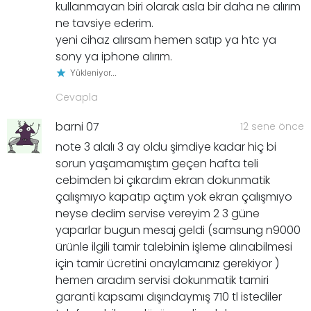
kullanmayan biri olarak asla bir daha ne alırım
ne tavsiye ederim.
yeni cihaz alırsam hemen satıp ya htc ya
sony ya iphone alırım.
Yükleniyor...
Cevapla
barni 07
12 sene önce
note 3 alalı 3 ay oldu şimdiye kadar hiç bi
sorun yaşamamıştım geçen hafta teli
cebimden bi çıkardım ekran dokunmatik
çalışmıyo kapatıp açtım yok ekran çalışmıyo
neyse dedim servise vereyim 2 3 güne
yaparlar bugun mesaj geldi (samsung n9000
ürünle ilgili tamir talebinin işleme alınabilmesi
için tamir ücretini onaylamanız gerekiyor )
hemen aradım servisi dokunmatik tamiri
garanti kapsamı dışındaymış 710 tl istediler