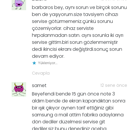
barbaros bey, aynı sorun ve birçok sorunu
ben de yaşıyorum.size tavsiyem cihazı
servise götürmemeniz.çünkü sorunu
çözemiyorlar. cihaz serviste
hırpalanmadan satın. aynı sorunla iki ayrı
servise gittim.biri sorun gözlenmemiştir
dedi ikincisi ekranı değiştirdi.sonuç sorun
devam ediyor.
Yükleniyor...
Cevapla
samet
12 sene önce
Beyefendi bende 15 gün önce note 3
aldım bende de ekran kapandıktan sonra
bir ışık çıkıyor aynen tarif ettiğiniz gibi
samsung a mail attim fabrika adaylarına
dön dediler düzelmesi servise git
dediler.siz bunu denediniz aceba