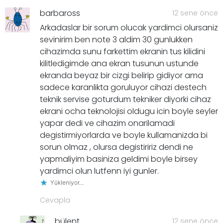
barbaross
12 sene önce
Arkadaslar bir sorum olucak yardimci olursaniz
sevinirim ben note 3 aldim 30 gunlukken
cihazimda sunu farkettim ekranin tus kilidini
kilitledigimde ana ekran tusunun ustunde
ekranda beyaz bir cizgi belirip gidiyor ama
sadece karanlikta goruluyor cihazi destech
teknik servise goturdum tekniker diyorki cihaz
ekrani ocha teknolojisi oldugu icin boyle seyler
yapar dedi ve cihazim onarilamadi
degistirmiyorlarda ve boyle kullamanizda bi
sorun olmaz , olursa degistiririz dendi ne
yapmaliyim basiniza geldimi boyle birsey
yardimci olun lutfenn iyi gunler.
Yükleniyor...
Cevapla
bülent
12 sene önce