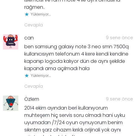
rağmen..
Yükleniyor...
Cevapla
can
9 sene önce
ben samsung galaxy note 3 neo smn 7500q
kullanıcısıyım telefonum 4 kere kendi kendine
kapanıp logoda kalıyor dün de aynı şekilde
kapandı ama açılmadı hala
Yükleniyor...
Cevapla
Özlem
9 sene önce
2014 ekim ayından beri kullanıyorum
muhteşem hiç servis soru olmadı hani uyku
uyumadan /7/24 oyun oynuyorum benim
sıkıntım şarz cihazım kırıldı orijinali yok aynı