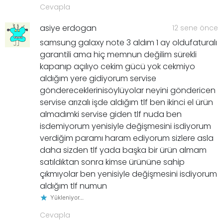
Cevapla
asiye erdogan
12 sene önce
samsung galaxy note 3 aldım 1 ay oldufaturalı
garantili ama hiç memnun değilim sürekli
kapanıp açılıyo cekim gücü yok cekmiyo
aldığım yere gidiyorum servise
göndereceklerinisöylüyolar neyini göndericen
servise arızalı işde aldığım tlf ben ikinci el ürün
almadımki servise giden tlf nuda ben
isdemiyorum yenisiyle değişmesini isdiyorum
verdiğim paramı haram ediyorum sizlere asla
daha sizden tlf yada başka bir ürün almam
satıldıktan sonra kimse ürününe sahip
çıkmıyolar ben yenisiyle değişmesini isdiyorum
aldığım tlf numun
Yükleniyor...
Cevapla