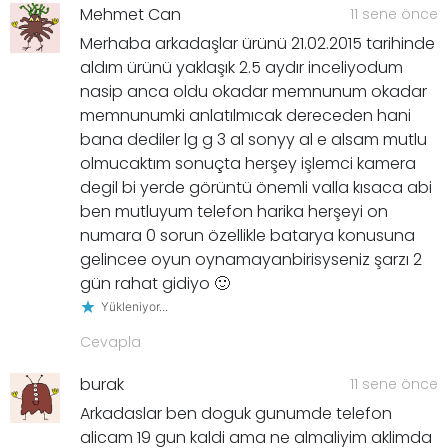
Mehmet Can
11 sene önce
Merhaba arkadaşlar ürünü 21.02.2015 tarihinde
aldım ürünü yaklaşık 2.5 aydır inceliyodum
nasip anca oldu okadar memnunum okadar
memnunumki anlatılmıcak dereceden hani
bana dediler lg g 3 al sonyy al e alsam mutlu
olmucaktım sonuçta herşey işlemci kamera
degil bi yerde görüntü önemli valla kısaca abi
ben mutluyum telefon harika herşeyi on
numara 0 sorun özellikle batarya konusuna
gelincee oyun oynamayanbirisyseniz şarzı 2
gün rahat gidiyo 🙂
Yükleniyor...
Cevapla
burak
11 sene önce
Arkadaslar ben doguk gunumde telefon
alicam 19 gun kaldi ama ne almaliyim aklimda