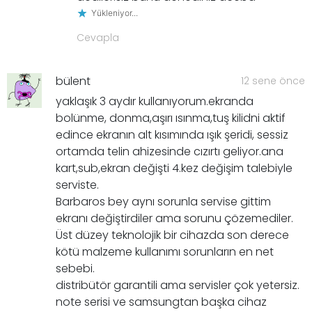
Yükleniyor...
Cevapla
bülent
12 sene önce
yaklaşık 3 aydır kullanıyorum.ekranda
bolünme, donma,aşırı ısınma,tuş kilidni aktif
edince ekranın alt kısımında ışık şeridi, sessiz
ortamda telin ahizesinde cızırtı geliyor.ana
kart,sub,ekran değişti 4.kez değişim talebiyle
serviste.
Barbaros bey aynı sorunla servise gittim
ekranı değiştirdiler ama sorunu çözemediler.
Üst düzey teknolojik bir cihazda son derece
kötü malzeme kullanımı sorunların en net
sebebi.
distribütör garantili ama servisler çok yetersiz.
note serisi ve samsungtan başka cihaz