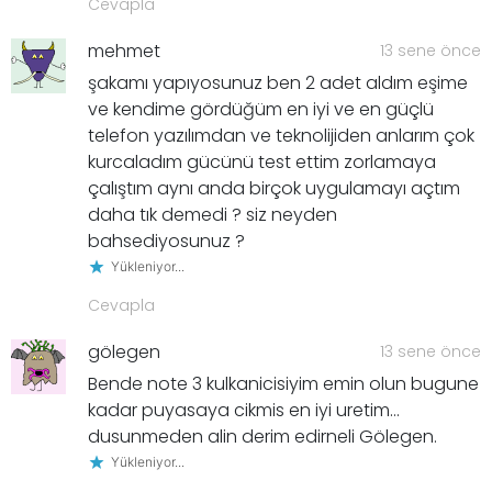
Cevapla
mehmet
13 sene önce
şakamı yapıyosunuz ben 2 adet aldım eşime
ve kendime gördüğüm en iyi ve en güçlü
telefon yazılımdan ve teknolijiden anlarım çok
kurcaladım gücünü test ettim zorlamaya
çalıştım aynı anda birçok uygulamayı açtım
daha tık demedi ? siz neyden
bahsediyosunuz ?
Yükleniyor...
Cevapla
gölegen
13 sene önce
Bende note 3 kulkanicisiyim emin olun bugune
kadar puyasaya cikmis en iyi uretim…
dusunmeden alin derim edirneli Gölegen.
Yükleniyor...