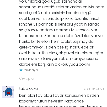
yorumlarda çok küçük istisnanalar
samsungun ürettiği telefonlardan en iyisi note
serisi çünkü note serisinin kendine özgü
özellikleri var s seriside ıphone özentisi misal
ıphone 5s parmak izi sensorü yaptı nisanda
s5 çıkacak ondada parmak izi sensörü var
kısacası note 3 kendi ne dahir özellikleri var ve
harika bir telefon hem tablet taşımayıda
gerektırmıyor . s pen özelliği harkulede bir
özellik . kesinlikle alın çok güzel bir telefon eğer
alırsanız size tavsiyem ekran koruyucusunu
darbelere karşı alın o ckoruyucu cok iyi
Yükleniyor...
Cevapla
tuba özkul
12 sene önce
ben alalı 1 ay oldu 1 aydır konusurken birden
kapanıyor.ütün hevesim kaçtı.önce
kapaktanmı acaba dedim ama yeni kapakta