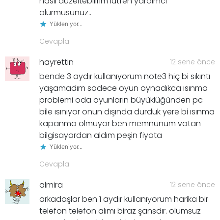
nasil duzeltebilirim lutfen yardimci
olurmusunuz..
Yükleniyor...
Cevapla
hayrettin
12 sene önce
bende 3 aydır kullanıyorum note3 hiç bi sıkıntı
yaşamadım sadece oyun oynadıkca ısınma
problemi oda oyunların büyüklüğünden pc
bile ısınıyor onun dışında durduk yere bi ısınma
kapanma olmuyor ben memnunum vatan
bilgisayardan aldım peşin fiyata
Yükleniyor...
Cevapla
almira
12 sene önce
arkadaşlar ben 1 aydır kullanıyorum harika bir
telefon telefon alımı biraz şansdır. olumsuz