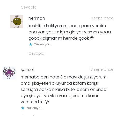
Cevapla
neriman
11 sene önce
kesinlikle katılıyorum. onca para verdim
ona yanıyorum.içim gidiyor resmen yaaa
çoook pişmanım hemde çook 🙁
Yükleniyor...
Cevapla
şansel
13 sene önce
merhaba ben note 3 almayı düşünüyorum
ama şikayetleri okuyunca kafam karıştı
sonuçta başka marka bi tel alsam onunda
ayrı şikayet yazıları var.napıcama karar
veremedim 🙁
Yükleniyor...