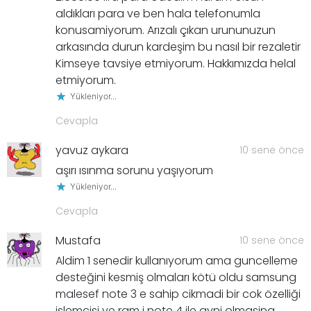
aldıkları para ve ben hala telefonumla
konusamiyorum. Arızalı çıkan urununuzun
arkasında durun kardeşim bu nasıl bir rezaletir
Kimseye tavsiye etmiyorum. Hakkımızda helal
etmiyorum.
Yükleniyor...
Cevapla
yavuz aykara
10 sene önce
aşırı ısınma sorunu yaşıyorum
Yükleniyor...
Cevapla
Mustafa
10 sene önce
Aldim 1 senedir kullanıyorum ama guncelleme
desteğini kesmiş olmaları kötü oldu samsung
malesef note 3 e sahip cikmadi bir cok özelliği
islemcisi ve ram i note 4 ile ayni olmasina