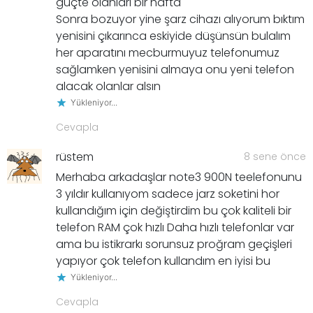
güçte olanları bir hafta
Sonra bozuyor yine şarz cihazı alıyorum bıktım
yenisini çıkarınca eskiyide düşünsün bulalım
her aparatını mecburmuyuz telefonumuz
sağlamken yenisini almaya onu yeni telefon
alacak olanlar alsın
Yükleniyor...
Cevapla
rüstem
8 sene önce
Merhaba arkadaşlar note3 900N teelefonunu
3 yıldır kullanıyom sadece jarz soketini hor
kullandığım için değiştirdim bu çok kaliteli bir
telefon RAM çok hızlı Daha hızlı telefonlar var
ama bu istikrarkı sorunsuz proğram geçişleri
yapıyor çok telefon kullandım en iyisi bu
Yükleniyor...
Cevapla