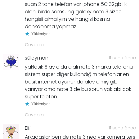
suan 2 tane telefon var iphone 5C 32gb lik
olani birde samsung galaxy note 3 sizce
hangisii almaliyim ve hangisi kasma
donkdonma yapmaz
Yükleniyor...
Cevapla
süleyman
11 sene önce
yaklasık 5 ay oldu alalı note 3 marka telefonu
sistem süper diğer kullandığım telefonlar en
basıt internet oyununda alev almış gibi
yanıyor ama note 3 de bu sorun yok abi cok
süper telefon.
Yükleniyor...
Cevapla
Elif
11 sene önce
Arkadaslar ben de note 3 neo var kamera ters