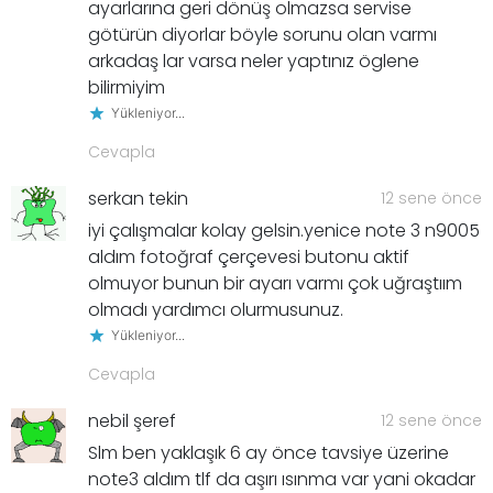
ayarlarına geri dönüş olmazsa servise
götürün diyorlar böyle sorunu olan varmı
arkadaş lar varsa neler yaptınız öglene
bilirmiyim
Yükleniyor...
Cevapla
serkan tekin
12 sene önce
iyi çalışmalar kolay gelsin.yenice note 3 n9005
aldım fotoğraf çerçevesi butonu aktif
olmuyor bunun bir ayarı varmı çok uğraştıım
olmadı yardımcı olurmusunuz.
Yükleniyor...
Cevapla
nebil şeref
12 sene önce
Slm ben yaklaşık 6 ay önce tavsiye üzerine
note3 aldım tlf da aşırı ısınma var yani okadar