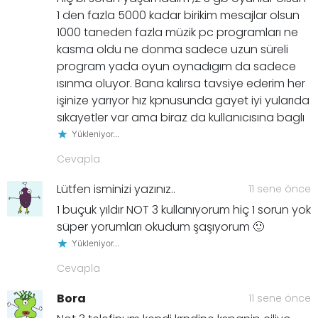
1 den fazla 5000 kadar birikim mesajlar olsun
1000 taneden fazla müzik pc programları ne
kasma oldu ne donma sadece uzun süreli
program yada oyun oynadıgım da sadece
ısınma oluyor. Bana kalırsa tavsiye ederim her
işinize yarıyor hız kpnusunda gayet iyi yularıda
sıkayetler var ama biraz da kullanıcısına baglı
Yükleniyor...
Cevapla
Lütfen isminizi yazınız..
11 sene önce
1 buçuk yıldır NOT 3 kullanıyorum hiç 1 sorun yok
süper yorumları okudum şaşıyorum 🙂
Yükleniyor...
Cevapla
Bora
11 sene önce