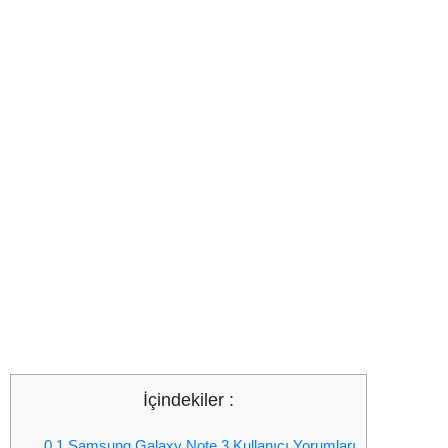
İçindekiler :
0.1
Samsung Galaxy Note 3 Kullanıcı Yorumları