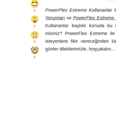
PowerFlex Extreme Kullananlar
b
0
Yorumları
ve
PowerFlex Extreme Ş
Kullananlar başlıklı konuda bu ü
0
misiniz?
PowerFlex Extreme
ile
isteyenlere fikir vereceğinden lü
0
günler dileklerimizle, hoşçakalın…
0