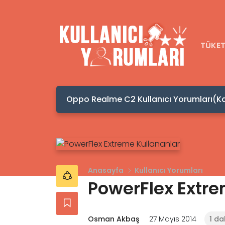
TÜKET
(Kaç TL, Ram Özellikleri)
Anasayfa
Kullanıcı Yorumları
PowerFlex Extre
Osman Akbaş
27 Mayıs 2014
1 da