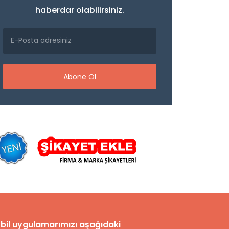
haberdar olabilirsiniz.
Abone Ol
bil uygulamarımızı aşağıdaki