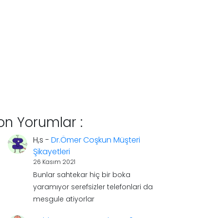
on Yorumlar :
H,s
-
Dr.Ömer Coşkun Müşteri
Şikayetleri
26 Kasım 2021
Bunlar sahtekar hiç bir boka
yaramıyor serefsizler telefonlari da
mesgule atiyorlar