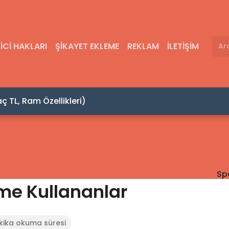
ICI HAKLARI
ŞIKAYET EKLEME
REKLAM
İLETIŞIM
Kafadan Hacamat Ya
Sp
me Kullananlar
kika okuma süresi