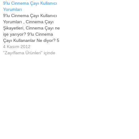
9'lu Cinnema Çayı Kullanıcı
Yorumları
9'lu Cinnema Çayı Kullanıcı
Yorumları , Cinnema Çayı
Şikayetleri, Cinnema Çayı ne
işe yarıyor? 9'lu Cinnema
Çayı Kullananlar Ne diyor? 5
Ayda 36 kilo verdiren
4 Kasım 2012
cinnema bitkisinden oluşan
"Zayıflama Ürünleri" içinde
bitki çayı tüm eczanelerde ve
internet ortamında satışa
sunulmuş bulunuyor. Çayın
en büyük özelliği içinde
kimyasal madde
olmadığından tamamen daily
form 9 ayrı…