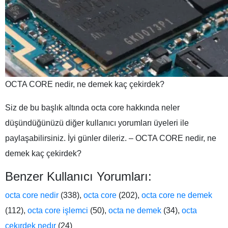
OCTA CORE nedir, ne demek kaç çekirdek?
Siz de bu başlık altında octa core hakkında neler
düşündüğünüzü diğer kullanıcı yorumları üyeleri ile
paylaşabilirsiniz. İyi günler dileriz. – OCTA CORE nedir, ne
demek kaç çekirdek?
Benzer Kullanıcı Yorumları:
octa core nedir
(338),
octa core
(202),
octa core ne demek
(112),
octa core işlemci
(50),
octa ne demek
(34),
octa
cekırdek nedır
(24)