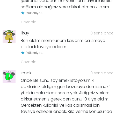
şekillendi vucudun her yerini calıstırıyor lastikler
sağlam alacağınız yere dikkat etmeniz lazım
Yükleniyor...
Cevapla
Ilkay
10 sene önce
Ben aldım memnunum kaslarım calısmaya
basladı tavsiye ederim
Yükleniyor...
Cevapla
Irmak
10 sene önce
Oncelikle sunu soylemek istoyorum ki
bazilariniz aldigim gun bozuluyo demissinuz 1
yil oldu hala hicbir sorun yok. Aldiginiz yerlere
dikkat etmeniz gerek ben bunu 10 tl ye aldim.
Gercekten kullanisli ve kas calismasi icin
tavsiye edilebilir ancak. Kilo verme konusunda