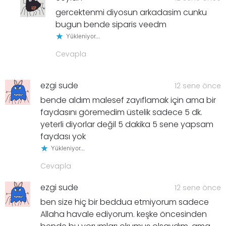
gercektenmi diyosun arkadasim cunku
bugun bende siparis veedm
Yükleniyor...
Cevapla
ezgi sude
12 sene önce
bende aldım malesef zayıflamak için ama bir
faydasını göremedim üstelik sadece 5 dk.
yeterli diyorlar değil 5 dakika 5 sene yapsam
faydası yok
Yükleniyor...
Cevapla
ezgi sude
12 sene önce
ben size hiç bir beddua etmiyorum sadece
Allaha havale ediyorum. keşke öncesinden