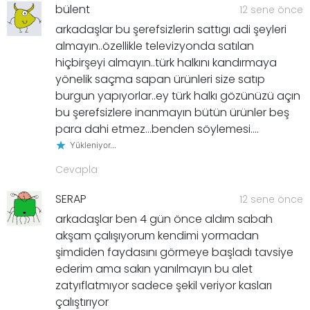
bülent
12 sene önce
arkadaşlar bu şerefsizlerin sattıgı adi şeyleri
almayın..özellikle televizyonda satılan
hiçbirşeyi almayın..türk halkını kandırmaya
yönelik saçma sapan ürünleri size satıp
burgun yapıyorlar..ey türk halkı gözünüzü açın
bu şerefsizlere inanmayın bütün ürünler beş
para dahi etmez…benden söylemesi….
Yükleniyor...
Cevapla
SERAP
12 sene önce
arkadaşlar ben 4 gün önce aldım sabah
akşam çalışıyorum kendimi yormadan
şimdiden faydasını görmeye başladı tavsiye
ederim ama sakın yanılmayın bu alet
zatyıflatmıyor sadece şekil veriyor kasları
çalıştırıyor