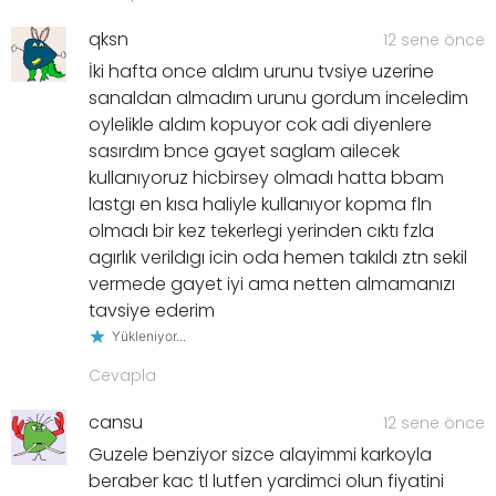
qksn
12 sene önce
İki hafta once aldım urunu tvsiye uzerine
sanaldan almadım urunu gordum inceledim
oylelikle aldım kopuyor cok adi diyenlere
sasırdım bnce gayet saglam ailecek
kullanıyoruz hicbirsey olmadı hatta bbam
lastgı en kısa haliyle kullanıyor kopma fln
olmadı bir kez tekerlegi yerinden cıktı fzla
agırlık verildıgı icin oda hemen takıldı ztn sekil
vermede gayet iyi ama netten almamanızı
tavsiye ederim
Yükleniyor...
Cevapla
cansu
12 sene önce
Guzele benziyor sizce alayimmi karkoyla
beraber kac tl lutfen yardimci olun fiyatini