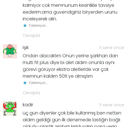
kalmiyor cok memnunum kesinlikle tavsiye
eederim.ama guvendiginiz biryerden urunu
inceleyerek alin.
Yükleniyor...
Cevapla
Işık
11 sene önce
Ondan alacaktım Onun yerine şarkhan dan
multi fit plus diye bi alet aldım onunla aynı
görevi görüyor ekstra aletleride var çok
memnun kaldım 50tl ye almıştım
Yükleniyor...
Cevapla
kadir
11 sene önce
üç gün diyenler çok bile kullanmış ben netten
aldım geldiği gün ilk denemede lastiğin bağlı
olduğu plastik zımbırtı kırıldı sakın para verip