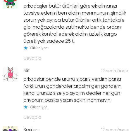
arkadaşlar butür ürünleri görerek almanızı
tavsiye ederim ben aldım menmunum şimdilik
sorun yok ayrıca butur ürünler artık tahtakale
gibi mağazalarda satılmakta bende ordan
görerek kontrol ederek aldım üztelik kargo
ücreti yok sadece 25 tl
Yükleniyor...
Cevapla
elif
12 sene önce
arkadslar bende urunu sıparıs verdım bana
farklı urun gonderdıler aradım gerı gonderın
kendı urunuz sıze yolayalım dedıler her gun
arıyorum baska yalan sakın ınanmayın
Yükleniyor...
Cevapla
Serkan
12 sene önce