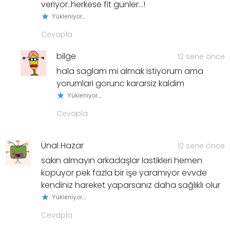
veriyor..herkese fit günler…!
Yükleniyor...
Cevapla
bilge
12 sene önce
hala saglam mi almak istiyorum ama
yorumlari gorunc kararsiz kaldim
Yükleniyor...
Cevapla
Ünal Hazar
12 sene önce
sakın almayın arkadaşlar lastikleri hemen
kopuyor pek fazla bir işe yaramıyor evvde
kendiniz hareket yaparsanız daha sağlıklı olur
Yükleniyor...
Cevapla