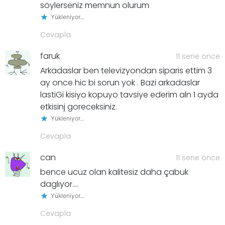
söylerseniz memnun olurum
Yükleniyor...
Cevapla
faruk
11 sene önce
Arkadaslar ben televizyondan siparis ettim 3
ay once hic bi sorun yok . Bazi arkadaslar
lastiGi kisiyo kopuyo tavsiye ederim aln 1 ayda
etkisinj goreceksiniz.
Yükleniyor...
Cevapla
can
11 sene önce
bence ucuz olan kalitesiz daha çabuk
daglıyor….
Yükleniyor...
Cevapla