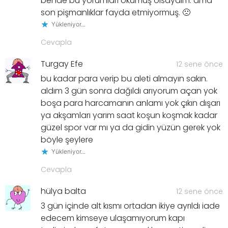
bende bu yorumları okumuş olsaydım. ama
son pişmanlıklar fayda etmiyormuş. 🙁
Yükleniyor...
Cevapla
Turgay Efe
12 sene önce
bu kadar para verip bu aleti almayın sakın.
aldım 3 gün sonra dağıldı arıyorum açan yok
boşa para harcamanın anlamı yok çıkın dışarı
ya akşamları yarım saat koşun koşmak kadar
güzel spor var mı ya da gidin yüzün gerek yok
böyle şeylere
Yükleniyor...
Cevapla
hülya balta
12 sene önce
3 gün içinde alt kısmı ortadan ikiye ayrıldı iade
edecem kimseye ulaşamıyorum kapı