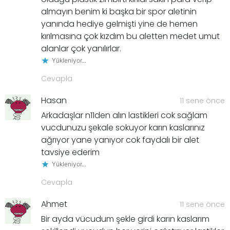
almayın benim ki başka bir spor aletinin
yanında hediye gelmişti yine de hemen
kırılmasına çok kızdım bu aletten medet umut
alanlar çok yanılırlar.
Yükleniyor...
Cevapla
Hasan
11 sene önce
Arkadaşlar n11den alın lastikleri cok sağlam
vucdunuzu şekale sokuyor karın kaslarınız
ağrıyor yane yanıyor cok faydalı bir alet
tavsiye ederim
Yükleniyor...
Cevapla
Ahmet
11 sene önce
Bir ayda vücudum şekle girdi karın kaslarım