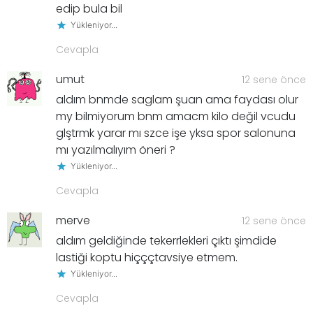
edip bula bil
Yükleniyor...
Cevapla
umut
12 sene önce
aldım bnmde saglam şuan ama faydası olur
my bilmiyorum bnm amacm kilo değil vcudu
glştrmk yarar mı szce işe yksa spor salonuna
mı yazılmalıyım öneri ?
Yükleniyor...
Cevapla
merve
12 sene önce
aldım geldiğinde tekerrlekleri çıktı şimdide
lastiği koptu hiçççtavsiye etmem.
Yükleniyor...
Cevapla