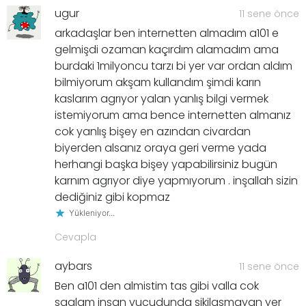
ugur
11 sene önce
arkadaşlar ben internetten almadım a101 e
gelmişdi ozaman kaçırdım alamadım ama
burdaki 1milyoncu tarzı bi yer var ordan aldım
bilmiyorum akşam kullandım şimdi karın
kaslarım agrıyor yalan yanlış bilgi vermek
istemiyorum ama bence internetten almanız
cok yanlış bişey en azından civardan
biyerden alsanız oraya geri verme yada
herhangi başka bişey yapabilirsiniz bugün
karnım agrıyor diye yapmıyorum . inşallah sizin
dediğiniz gibi kopmaz
Yükleniyor...
Cevapla
aybars
11 sene önce
Ben a101 den almistim tas gibi valla cok
saglam insan vucudunda sikilasmayan yer