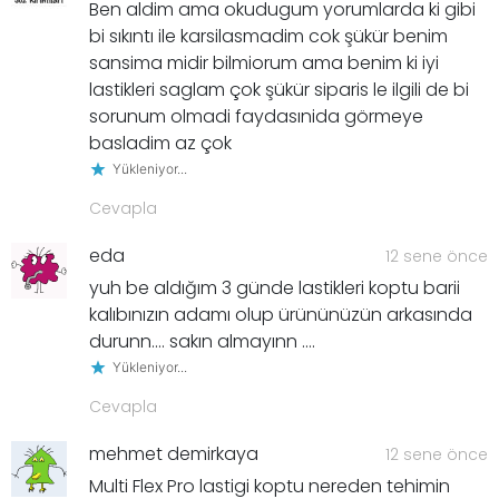
Ben aldim ama okudugum yorumlarda ki gibi
bi sıkıntı ile karsilasmadim cok şükür benim
sansima midir bilmiorum ama benim ki iyi
lastikleri saglam çok şükür siparis le ilgili de bi
sorunum olmadi faydasınida görmeye
basladim az çok
Yükleniyor...
Cevapla
eda
12 sene önce
yuh be aldığım 3 günde lastikleri koptu barii
kalıbınızın adamı olup ürününüzün arkasında
durunn…. sakın almayınn ….
Yükleniyor...
Cevapla
mehmet demirkaya
12 sene önce
Multi Flex Pro lastigi koptu nereden tehimin