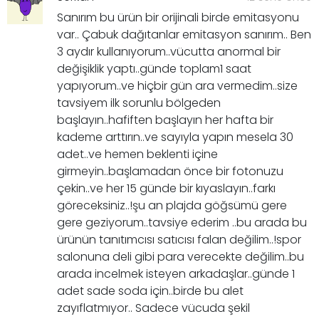
Sanırım bu ürün bir orijinali birde emitasyonu
var.. Çabuk dağıtanlar emitasyon sanırım.. Ben
3 aydır kullanıyorum..vücutta anormal bir
değişiklik yaptı..günde toplam1 saat
yapıyorum..ve hiçbir gün ara vermedim..size
tavsiyem ilk sorunlu bölgeden
başlayın..hafiften başlayın her hafta bir
kademe arttırın..ve sayıyla yapın mesela 30
adet..ve hemen beklenti içine
girmeyin..başlamadan önce bir fotonuzu
çekin..ve her 15 günde bir kıyaslayın..farkı
göreceksiniz..!şu an plajda göğsümü gere
gere geziyorum..tavsiye ederim ..bu arada bu
ürünün tanıtımcısı satıcısı falan değilim..!spor
salonuna deli gibi para verecekte değilim..bu
arada incelmek isteyen arkadaşlar..günde 1
adet sade soda için..birde bu alet
zayıflatmıyor.. Sadece vücuda şekil