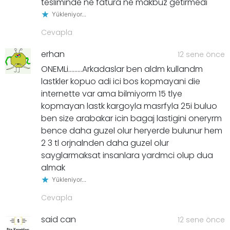
tesliminde ne fatura ne makbuz getirmedi
Yükleniyor...
Cevapla
erhan
12 sene önce
ONEMLi………Arkadaslar ben aldm kullandm
lastkler kopuo adi ici bos kopmayani die
internette var ama bilmiyorm 15 tlye
kopmayan lastk kargoyla masrfyla 25i buluo
ben size arabakar icin bagaj lastigini oneryrm
bence daha guzel olur heryerde bulunur hem
2 3 tl orjnalnden daha guzel olur
sayglarmaksat insanlara yardmci olup dua
almak
Yükleniyor...
Cevapla
said can
12 sene önce