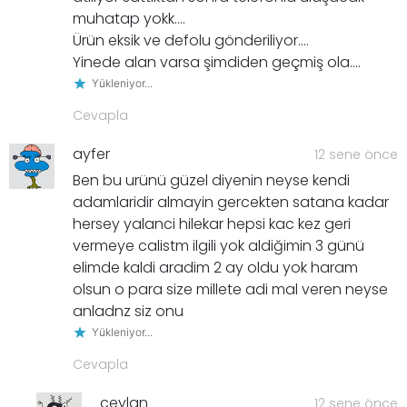
muhatap yokk….
Ürün eksik ve defolu gönderiliyor….
Yinede alan varsa şimdiden geçmiş ola….
Yükleniyor...
Cevapla
ayfer
12 sene önce
Ben bu urünü güzel diyenin neyse kendi
adamlaridir almayin gercekten satana kadar
hersey yalanci hilekar hepsi kac kez geri
vermeye calistm ilgili yok aldiğimin 3 günü
elimde kaldi aradim 2 ay oldu yok haram
olsun o para size millete adi mal veren neyse
anladnz siz onu
Yükleniyor...
Cevapla
ceylan
12 sene önce