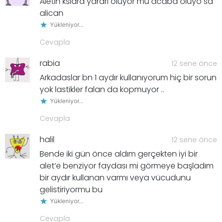
Aletin kslara yararı oluyor mu acaba oluyo sa
alican
Yükleniyor...
Cevapla
rabia
12 sene önce
Arkadaslar bn 1 aydır kullanıyorum hiç bir sorun
yok lastikler falan da kopmuyor ..
Yükleniyor...
Cevapla
halil
12 sene önce
Bende iki gün önce aldım gerçekten iyi bir
alet’e benziyor faydası mi görmeye başladım
bir aydır kullanan varmı veya vücudunu
gelistiriyormu bu
Yükleniyor...
Cevapla