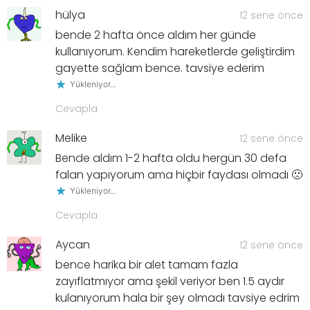
hülya
12 sene önce
bende 2 hafta önce aldım her günde
kullanıyorum. Kendim hareketlerde geliştirdim
gayette sağlam bence. tavsiye ederim
Yükleniyor...
Cevapla
Melike
12 sene önce
Bende aldım 1-2 hafta oldu hergün 30 defa
falan yapıyorum ama hiçbir faydası olmadı 🙁
Yükleniyor...
Cevapla
Aycan
12 sene önce
bence harika bir alet tamam fazla
zayıflatmıyor ama şekil veriyor ben 1.5 aydır
kulanıyorum hala bir şey olmadı tavsiye edrim