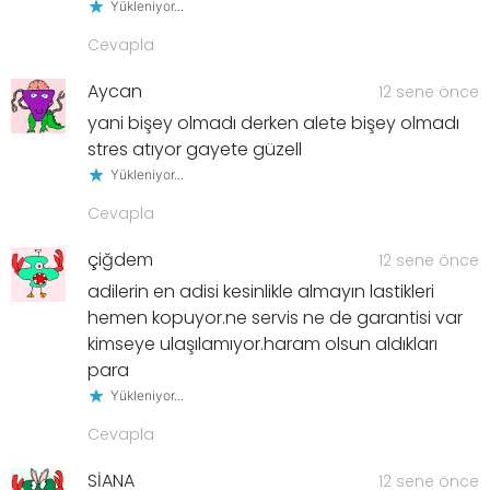
Yükleniyor...
Cevapla
Aycan
12 sene önce
yani bişey olmadı derken alete bişey olmadı
stres atıyor gayete güzell
Yükleniyor...
Cevapla
çiğdem
12 sene önce
adilerin en adisi kesinlikle almayın lastikleri
hemen kopuyor.ne servis ne de garantisi var
kimseye ulaşılamıyor.haram olsun aldıkları
para
Yükleniyor...
Cevapla
SİANA
12 sene önce