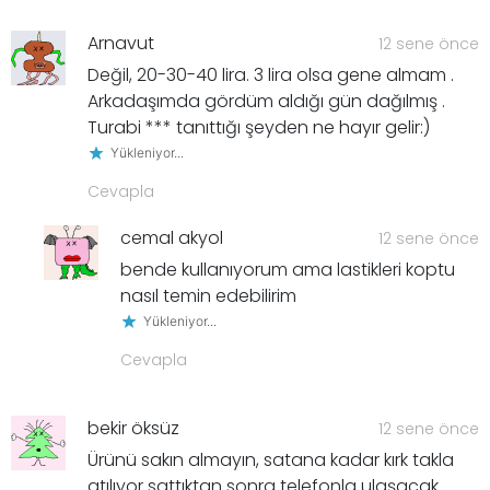
Arnavut
12 sene önce
Değil, 20-30-40 lira. 3 lira olsa gene almam .
Arkadaşımda gördüm aldığı gün dağılmış .
Turabi *** tanıttığı şeyden ne hayır gelir:)
Yükleniyor...
Cevapla
cemal akyol
12 sene önce
bende kullanıyorum ama lastikleri koptu
nasıl temin edebilirim
Yükleniyor...
Cevapla
bekir öksüz
12 sene önce
Ürünü sakın almayın, satana kadar kırk takla
atılıyor sattıktan sonra telefonla ulaşacak