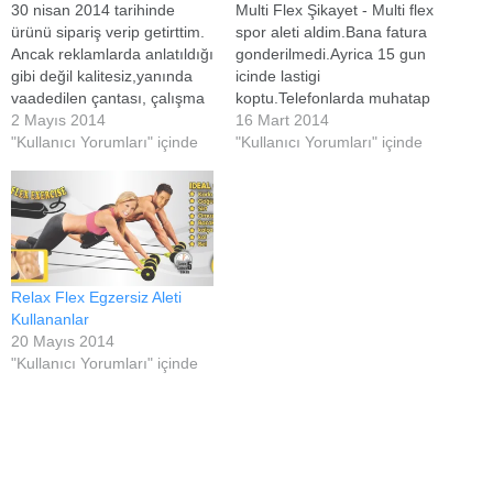
30 nisan 2014 tarihinde
Multi Flex Şikayet - Multi flex
ürünü sipariş verip getirttim.
spor aleti aldim.Bana fatura
Ancak reklamlarda anlatıldığı
gonderilmedi.Ayrica 15 gun
gibi değil kalitesiz,yanında
icinde lastigi
vaadedilen çantası, çalışma
koptu.Telefonlarda muhatap
klavuzu, diyet kitabı gelmedi.
2 Mayıs 2014
bulamiyoruz.Garantisi 2 yil
16 Mart 2014
Durumu anlatmak için (0212
"Kullanıcı Yorumları" içinde
dediler.Ama 30 gun icinde
"Kullanıcı Yorumları" içinde
9550020) telefonu aradım;
degisim oluyor dediler.Bi
biz sizi arayacağız dediler
yetkili olmali ...Lutfen
nafile arayan soran yok. Bu
musterilerin sikayetlerine
nedenle multi flex pro tavsiye
kayitsiz kalmayin. Gönderen
etmem. ben iade edeceğim.
İsim/Mail: Mujgan Civek
Gönderen İsim/Mail:
kemalkrmz@hotmail.com
Relax Flex Egzersiz Aleti
Kullananlar
20 Mayıs 2014
"Kullanıcı Yorumları" içinde