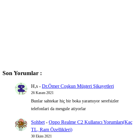
Son Yorumlar :
H,s
-
Dr.Ömer Coşkun Müşteri Şikayetleri
26 Kasım 2021
Bunlar sahtekar hiç bir boka yaramıyor serefsizler
telefonlari da mesgule atiyorlar
Sohbet
-
Oppo Realme C2 Kullanıcı Yorumları(Kaç
TL, Ram Özellikleri)
30 Ekim 2021