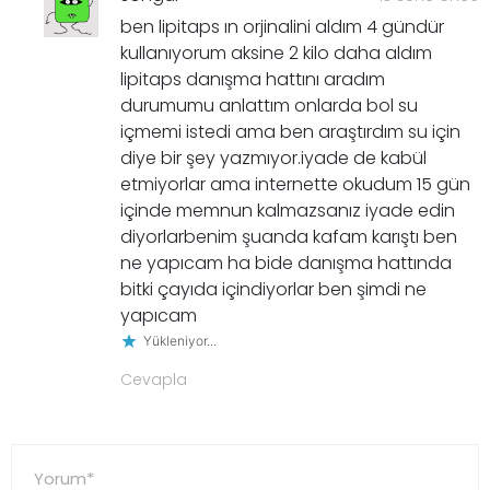
ben lipitaps ın orjinalini aldım 4 gündür
kullanıyorum aksine 2 kilo daha aldım
lipitaps danışma hattını aradım
durumumu anlattım onlarda bol su
içmemi istedi ama ben araştırdım su için
diye bir şey yazmıyor.iyade de kabül
etmiyorlar ama internette okudum 15 gün
içinde memnun kalmazsanız iyade edin
diyorlarbenim şuanda kafam karıştı ben
ne yapıcam ha bide danışma hattında
bitki çayıda içindiyorlar ben şimdi ne
yapıcam
Yükleniyor...
Cevapla