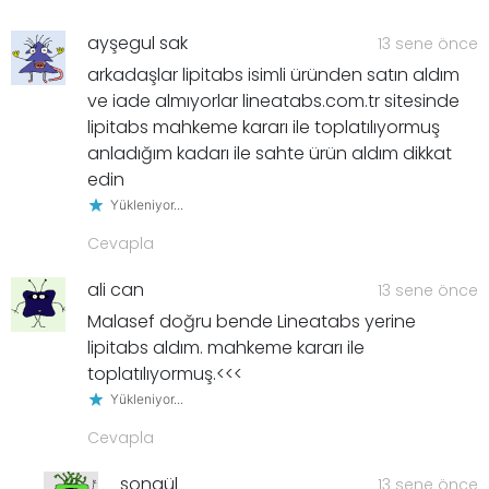
ayşegul sak
13 sene önce
arkadaşlar lipitabs isimli üründen satın aldım
ve iade almıyorlar lineatabs.com.tr sitesinde
lipitabs mahkeme kararı ile toplatılıyormuş
anladığım kadarı ile sahte ürün aldım dikkat
edin
Yükleniyor...
Cevapla
ali can
13 sene önce
Malasef doğru bende Lineatabs yerine
lipitabs aldım. mahkeme kararı ile
toplatılıyormuş.<<<
Yükleniyor...
Cevapla
songül
13 sene önce