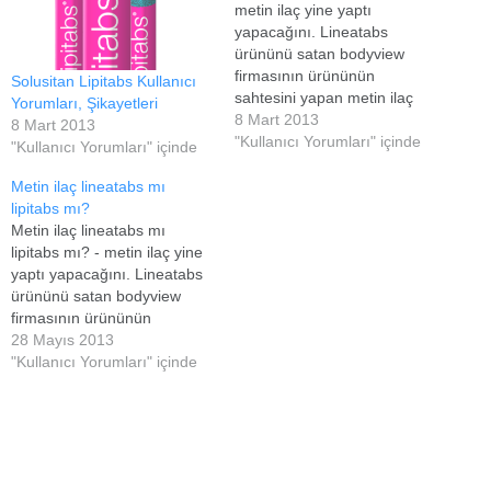
metin ilaç yine yaptı
yapacağını. Lineatabs
ürününü satan bodyview
firmasının ürününün
Solusitan Lipitabs Kullanıcı
sahtesini yapan metin ilaç
Yorumları, Şikayetleri
ürünün isminide lineatabsa
8 Mart 2013
8 Mart 2013
benzemesi için lipitabs
"Kullanıcı Yorumları" içinde
"Kullanıcı Yorumları" içinde
olarak adlandırmıştır aman
dikkat edin bu üründe yağları
Metin ilaç lineatabs mı
emme ya da mıknatıs gibi
lipitabs mı?
çekme özelliği yoktur
Metin ilaç lineatabs mı
tamamen sahte bir üründür
lipitabs mı? - metin ilaç yine
yaptı yapacağını. Lineatabs
ürününü satan bodyview
firmasının ürününün
sahtesini yapan metin ilaç
28 Mayıs 2013
ürünün isminide lineatabsa
"Kullanıcı Yorumları" içinde
benzemesi için lipitabs
oloarak adlandırmıştır aman
dikkat edin bu üründe yağları
emme ya da mıknatıs gibi
çekme özelliği yoktur