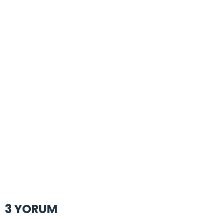
tamamen sahte bir üründür
Gönderen İsim/Mail:…
3 YORUM