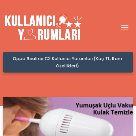
 Ram
Kafadan Hacamat Yaptıranların Yorumları