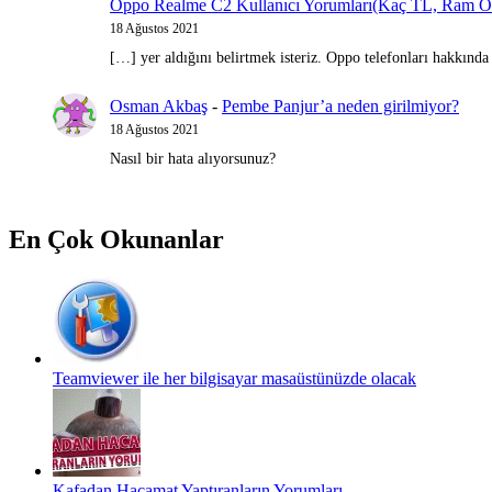
Oppo Realme C2 Kullanıcı Yorumları(Kaç TL, Ram Özel
18 Ağustos 2021
[…] yer aldığını belirtmek isteriz. Oppo telefonları hakkınd
Osman Akbaş
-
Pembe Panjur’a neden girilmiyor?
18 Ağustos 2021
Nasıl bir hata alıyorsunuz?
En Çok Okunanlar
Teamviewer ile her bilgisayar masaüstünüzde olacak
Kafadan Hacamat Yaptıranların Yorumları