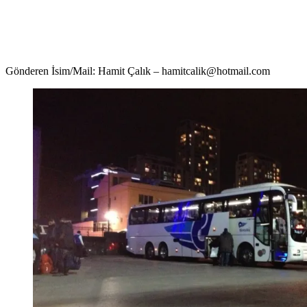
Gönderen İsim/Mail: Hamit Çalık – hamitcalik@hotmail.com