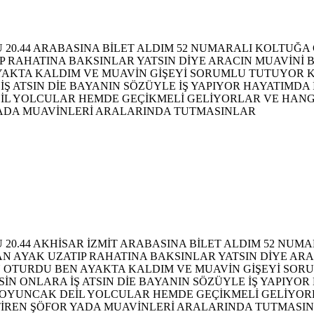
LU 20.44 ARABASINA BİLET ALDIM 52 NUMARALI KOLTUĞA 
 RAHATINA BAKSINLAR YATSIN DİYE ARACIN MUAVİNİ B
AKTA KALDIM VE MUAVİN GİŞEYİ SORUMLU TUTUYOR Kİ 
 ATSIN DİE BAYANIN SÖZÜYLE İŞ YAPIYOR HAYATIMDA 
İL YOLCULAR HEMDE GEÇİKMELİ GELİYORLAR VE HAN
YADA MUAVİNLERİ ARALARINDA TUTMASINLAR
LU 20.44 AKHİSAR İZMİT ARABASINA BİLET ALDIM 52 NUM
AN AYAK UZATIP RAHATINA BAKSINLAR YATSIN DİYE ARA
 OTURDU BEN AYAKTA KALDIM VE MUAVİN GİŞEYİ SORU
 ONLARA İŞ ATSIN DİE BAYANIN SÖZÜYLE İŞ YAPIYOR
 OYUNCAK DEİL YOLCULAR HEMDE GEÇİKMELİ GELİYO
TİREN ŞÖFOR YADA MUAVİNLERİ ARALARINDA TUTMASI