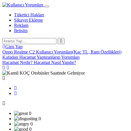
Tüketici Hakları
Şikayet Ekleme
Reklam
İletişim
Giriş Yap
Oppo Realme C2 Kullanıcı Yorumları(Kaç TL, Ram Özellikleri)
Kafadan Hacamat Yaptıranların Yorumları
Hacamat Nedir? Hacamat Nasıl Yapılır?
0
0
0
0