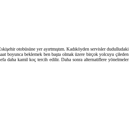
kişehir otobüsüne yer ayırtmıştım. Kadıköyden servisler dudulludaki
1 saat boyunca beklemek ben başta olmak üzere birçok yolcuyu çileden
fa daha kamil koç tercih edilir. Daha sonra alternatiflere yönelmeler