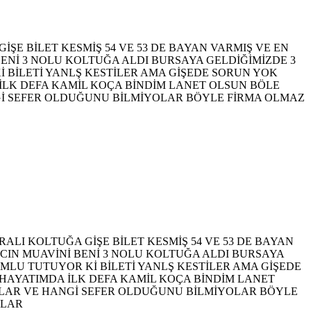
GİŞE BİLET KESMİŞ 54 VE 53 DE BAYAN VARMIŞ VE EN
ENİ 3 NOLU KOLTUĞA ALDI BURSAYA GELDİĞİMİZDE 3
BİLETİ YANLŞ KESTİLER AMA GİŞEDE SORUN YOK
İLK DEFA KAMİL KOÇA BİNDİM LANET OLSUN BÖLE
Gİ SEFER OLDUĞUNU BİLMİYOLAR BÖYLE FİRMA OLMAZ
ARALI KOLTUĞA GİŞE BİLET KESMİŞ 54 VE 53 DE BAYAN
CIN MUAVİNİ BENİ 3 NOLU KOLTUĞA ALDI BURSAYA
MLU TUTUYOR Kİ BİLETİ YANLŞ KESTİLER AMA GİŞEDE
 HAYATIMDA İLK DEFA KAMİL KOÇA BİNDİM LANET
RLAR VE HANGİ SEFER OLDUĞUNU BİLMİYOLAR BÖYLE
NLAR