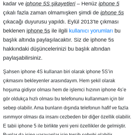
kadar ve
iphone 5S şikayetleri
– Henüz
iphone 5
çıkalı fazla zaman olmamışken şimdi de
iphone 5s
çıkacağı duyurusu yapıldı. Eylül 2013’te çıkması
beklenen
iphone 5s
ile ilgili
kullanıcı yorumları
bu
başlık altında paylaşılacaktır. Siz de
iphone 5s
hakkındaki düşüncelerinizi bu başlık altından
paylaşabilirsiniz.
Şahsen iphone 4S kullanan biri olarak iphone 5S’in
çıkmasını bekleyenler arasındayım. Hem şekil olarak
hoşuma gidiyor olması hem de işlemci hızının iphone 4s’e
gör oldukça hızlı olması bu telefonunu kullanmam için bir
sebep olabilir. Ama bunların dışında telefonun hafif ve fazla
ısınmıyor olması da insanı cezbeden bir diğer özellik olabilir.
E tabii
iphone 5
ile birlikte yeni yeni özellikler de gelmiştir.
Bunlar da işine yarayanlar için tercih sebebi olabilir.