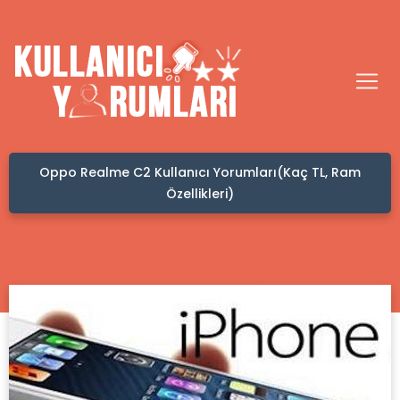
umları(Kaç TL, Ram
Kafadan Hacamat Yaptıranların Yo