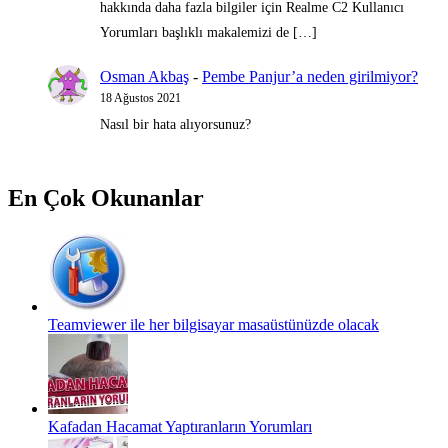
hakkında daha fazla bilgiler için Realme C2 Kullanıcı
Yorumları başlıklı makalemizi de […]
Osman Akbaş
-
Pembe Panjur’a neden girilmiyor?
18 Ağustos 2021
Nasıl bir hata alıyorsunuz?
En Çok Okunanlar
Teamviewer ile her bilgisayar masaüstünüzde olacak
Kafadan Hacamat Yaptıranların Yorumları