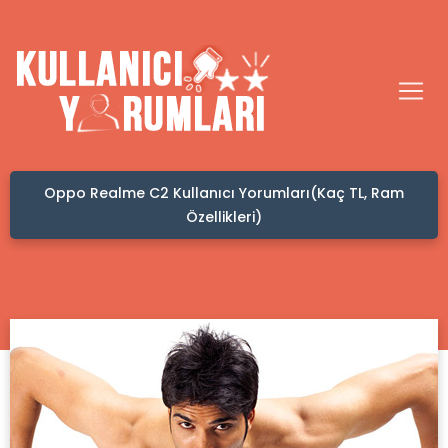
Oppo Realme C2 Kullanıcı Yorumları(Kaç TL, Ram
Özellikleri)