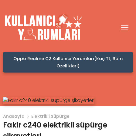
Oppo Realme C2 Kullanıcı Yorumları(Kaç TL, Ram
Özellikleri)
Anasayfa
Elektrikli Süpürge
Fakir c240 elektrikli süpürge
şikayetleri