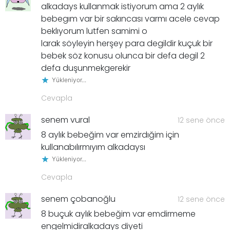
alkadays kullanmak istiyorum ama 2 aylık
bebegım var bir sakıncası varmı acele cevap
beklıyorum lutfen samimi o
larak söyleyin herşey para degildir kuçuk bir
bebek söz konusu olunca bir defa degil 2
defa duşunmekgerekir
Yükleniyor...
Cevapla
senem vural
12 sene önce
8 aylık bebeğim var emzirdığim için
kullanabılırmıyım alkadaysı
Yükleniyor...
Cevapla
senem çobanoğlu
12 sene önce
8 buçuk aylık bebeğim var emdirmeme
engelmidiralkadays diyeti