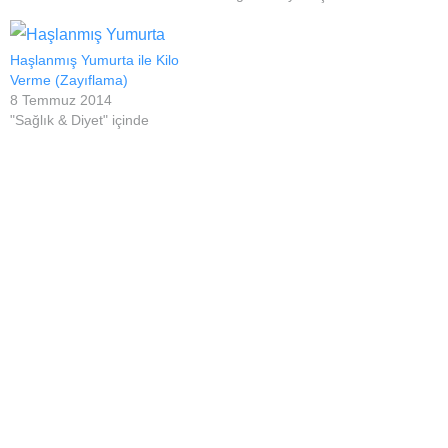
sonra kilo almalar ve bir
takım değişiklikler kendini
gösterecektir. Bu değişimler,
Haşlanmış Yumurta ile Kilo
ilk üç ayda yaşanan bulantı
Verme (Zayıflama)
ve kusmalarla 20′nci
8 Temmuz 2014
haftadan itibaren beliren
"Sağlık & Diyet" içinde
karın büyümesi,…