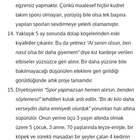
egzersiz yapmaktır. Çünkü maalesef
hiçbir kudret
takım sporu olmayan, yürüyüş bile olsa tek başına
yapılan sporları sevdirmeye yeterli olamamıştır.
Yaklaşık 5 ay sonunda dolap köşelerinden
eski
kıyafetler çıkarılır
. Bu da yetmez
“Al senin olsun, ben
nasıl olsa bir daha giyemem”
diye kız kardeşe verilen
elbiseler yüzsüzce geri alınır. Bir daha yüzüne bile
bakılmayacağı düşünülen eteklere geri girildiği
görüldüğünde artık proje tamamdır.
Diyetisyenin
“Spor yapmazsan hemen alırsın, benden
söylemesi!”
tehditleri kulak ardı edilir.
“
Bir iki kilo daha
verseydin daha emniyetli olurduk
”
yorumları halı altına
süpürülür. Onun yerine üçü 3 yaşın altında olmak
üzere 5 çocuk, 3 anne, 70 yaşlarında teyze-enişte, bir
köpek ve sürekli masadan bir şeyler çalan 4 kedinin