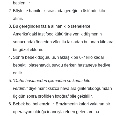
beslenilir.
Böylece hamilelik sırasında
gereğinin üstünde kilo
alınır
.
Bu gereğinden fazla alınan kilo (senelerce
Amerika’daki fast food kültürüne yenik düşmenin
sonucunda) önceden
vücutta fazladan bulunan kilolara
bir güzel eklenir
.
Sonra bebek doğurulur.
Yaklaşık bir 6-7 kilo kadar
bebekti, plasentaydı, suydu derken hastaneye hediye
edilir.
“Daha hastaneden çıkmadan şu kadar kilo
verdim!”
diye mantıksızca havalara girilerek
doğumdan
üç gün sonra profilden fotoğraf bile çektirilir
.
Bebek bol bol emzirilir.
Emzirmenin kalori yaktıran bir
operasyon olduğu inancıyla elden gelen ardına