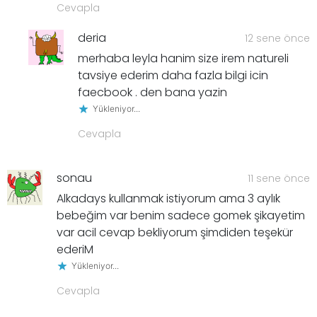
Cevapla
deria
12 sene önce
merhaba leyla hanim size irem natureli
tavsiye ederim daha fazla bilgi icin
faecbook . den bana yazin
Yükleniyor...
Cevapla
sonau
11 sene önce
Alkadays kullanmak istiyorum ama 3 aylık
bebeğim var benim sadece gomek şikayetim
var acil cevap bekliyorum şimdiden teşekür
ederiM
Yükleniyor...
Cevapla