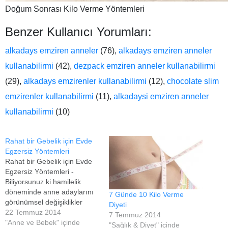
Doğum Sonrası Kilo Verme Yöntemleri
Benzer Kullanıcı Yorumları:
alkadays emziren anneler
(76),
alkadays emziren anneler
kullanabilirmi
(42),
dezpack emziren anneler kullanabilirmi
(29),
alkadays emzirenler kullanabilirmi
(12),
chocolate slim
emzirenler kullanabilirmi
(11),
alkadaysi emziren anneler
kullanabilirmi
(10)
Rahat bir Gebelik için Evde
Egzersiz Yöntemleri
Rahat bir Gebelik için Evde
Egzersiz Yöntemleri -
Biliyorsunuz ki hamilelik
döneminde anne adaylarını
7 Günde 10 Kilo Verme
görünümsel değişiklikler
Diyeti
bekliyor. Gerçi ilk aylarda
22 Temmuz 2014
7 Temmuz 2014
pek belli olmasa da 2-3 ay
"Anne ve Bebek" içinde
"Sağlık & Diyet" içinde