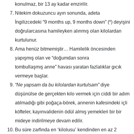
konulmaz, bir 13 ay kadar emzirilir.
Nitekim dokuzuncu ayın sonunda, adeta
İngilizcedeki
“9 months up, 9 months down”
(*) deyişini
doğrularcasına hamileyken alınmış olan kilolardan
kurtulunur.
Ama henüz bitmemiştir… Hamilelik öncesinden
yapışmış olan ve
“doğumdan sonra
tombullaşmış anne”
havası yaratan fazlalıklar gıcık
vermeye başlar.
“Ne yapsam da bu kilolardan kurtulsam”
diye
düşünülse de gerçekten kilo vermek için ciddi bir adım
atılmadığı gibi poğaça-börek,
annenin kafesindeki içli
köfteler, kayınvalidenin ödül almış yemekleri
bir bir
mideye indirilmeye devam edilir.
Bu süre zarfında en ‘kilolusu’
kendinden en az 2