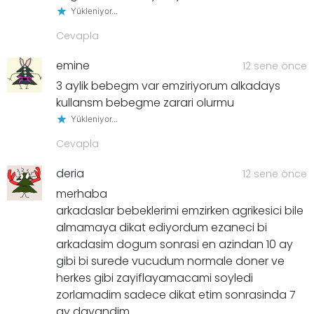
Yükleniyor...
Cevapla
emine
12 sene önce
3 aylik bebegm var emziriyorum alkadays
kullansm bebegme zarari olurmu
Yükleniyor...
Cevapla
deria
12 sene önce
merhaba
arkadaslar bebeklerimi emzirken agrikesici bile
almamaya dikat ediyordum ezaneci bi
arkadasim dogum sonrasi en azindan 10 ay
gibi bi surede vucudum normale doner ve
herkes gibi zayiflayamacami soyledi
zorlamadim sadece dikat etim sonrasinda 7
ay dayandim