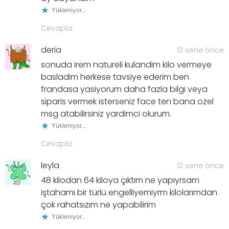
Yükleniyor...
Cevapla
deria
12 sene önce
sonuda irem natureli kulandim kilo vermeye
basladim herkese tavsiye ederim ben
frandasa yasiyorum daha fazla bilgi veya
siparis vermek isterseniz face ten bana ozel
msg atabilirsiniz yardimci olurum.
Yükleniyor...
Cevapla
leyla
12 sene önce
48 kilodan 64 kiloya çıktım ne yapıyrsam
iştahamı bir türlü engelliyemiyrm kilolarımdan
çok rahatsızım ne yapabilirim
Yükleniyor...