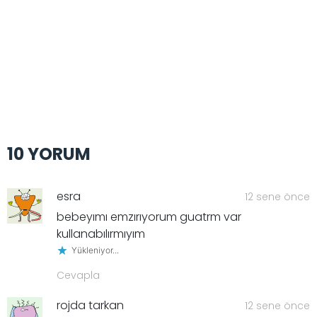
10 YORUM
esra
12 sene önce
bebeyımı emzırıyorum guatrm var
kullanabılırmıyım
Yükleniyor...
Cevapla
rojda tarkan
12 sene önce