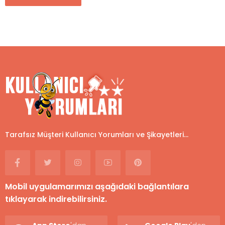
Tarafsız Müşteri Kullanıcı Yorumları ve Şikayetleri...
Mobil uygulamarımızı aşağıdaki bağlantılara
tıklayarak indirebilirsiniz.