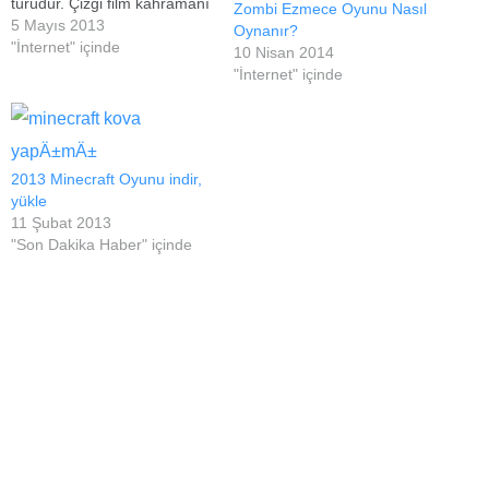
türüdür. Çizgi film kahramanı
Zombi Ezmece Oyunu Nasıl
olan Ben10 flash oyunlarıyla
5 Mayıs 2013
Oynanır?
da birçok oyun severin
"İnternet" içinde
10 Nisan 2014
beğenisini kazanmıştır.
"İnternet" içinde
Benten oyunları tek kişilik
oynanabildiği gibi, 2 kişilik
oynanabilen benon oyunları
da mevcuttur. 2 kişilik ben 10
oyunları arkadaşlarınızla…
2013 Minecraft Oyunu indir,
yükle
11 Şubat 2013
"Son Dakika Haber" içinde