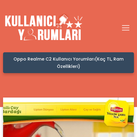
aç TL, Ram
Kafadan Hacamat Yaptıranların Yorumları