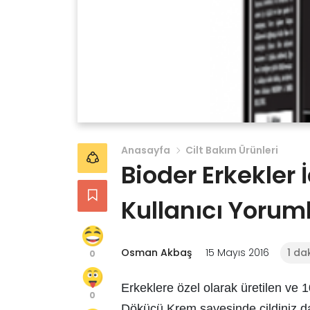
Anasayfa
Cilt Bakım Ürünleri
Bioder Erkekler
Kullanıcı Yoruml
Osman Akbaş
15 Mayıs 2016
1 da
0
Erkeklere özel olarak üretilen ve
0
Dökücü Krem sayesinde cildiniz da