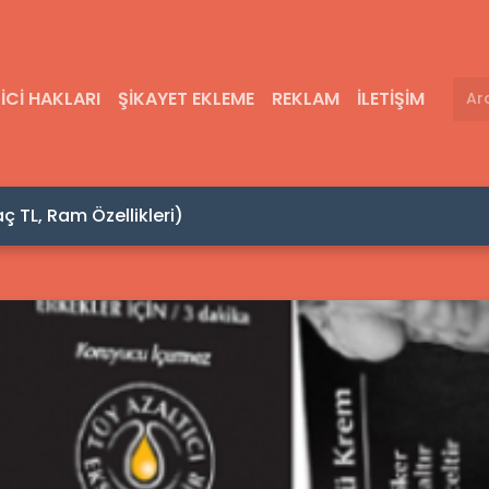
ICI HAKLARI
ŞIKAYET EKLEME
REKLAM
İLETIŞIM
acamat Yaptıranların Yorumları