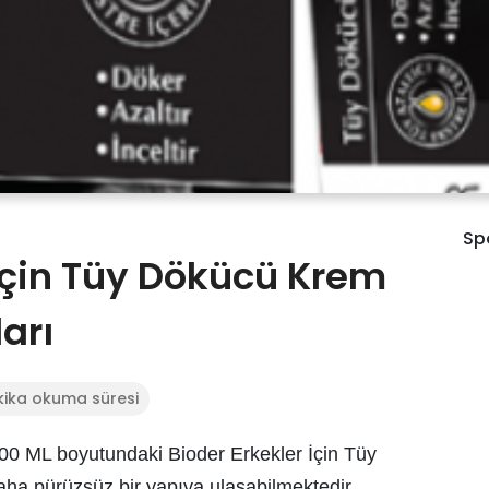
Sp
 İçin Tüy Dökücü Krem
arı
kika okuma süresi
 100 ML boyutundaki Bioder Erkekler İçin Tüy
ha pürüzsüz bir yapıya ulaşabilmektedir.