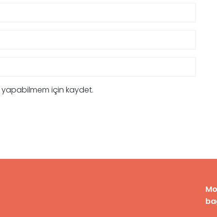
m yapabilmem için kaydet.
Mo
bağ