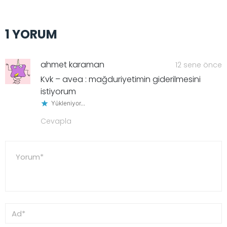
1 YORUM
ahmet karaman
12 sene önce
Kvk – avea : mağduriyetimin giderilmesini
istiyorum
Yükleniyor...
Cevapla